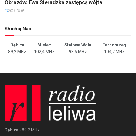
Obrazów: Ewa Sieradzka zastępcą wójta
2026-08-05
Słuchaj Nas:
Dębica
Mielec
Stalowa Wola
Tarnobrzeg
89,2 MHz
102,4 MHz
93,5 MHz
104,7 MHz
Dębica
- 89,2 MHz