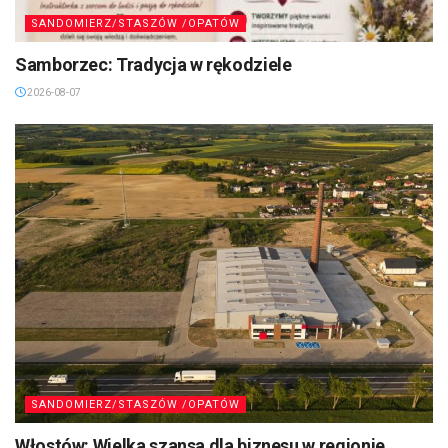
SANDOMIERZ/STASZÓW /OPATÓW
Samborzec: Tradycja w rękodziele
2026-08-07
SANDOMIERZ/STASZÓW /OPATÓW
Włostów: Wielka szansa dla biznesu w regionie