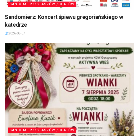
SANDOMIERZ/STASZÓW /OPATÓW
Sandomierz: Koncert śpiewu gregoriańskiego w
katedrze
2026-08-07
SANDOMIERZ/STASZÓW /OPATÓW