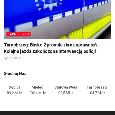
TARNOBRZEG
Tarnobrzeg: Blisko 2 promile i brak uprawnień.
Kolejna jazda zakończona interwencją policji
2026-08-06
Słuchaj Nas:
Dębica
Mielec
Stalowa Wola
Tarnobrzeg
89,2 MHz
102,4 MHz
93,5 MHz
104,7 MHz