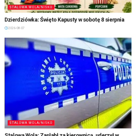
STALOWA WOLA/NISKO
Dzierdziówka: Święto Kapusty w sobotę 8 sierpnia
2026-08-07
STALOWA WOLA/NISKO
Stalowa Wola: Zasłabł za kierownicą, uderzył w