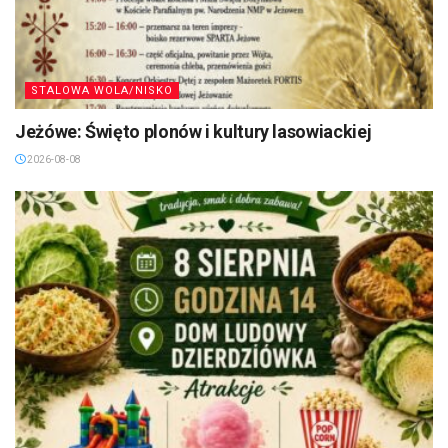
STALOWA WOLA/NISKO
Jeżówe: Święto plonów i kultury lasowiackiej
2026-08-08