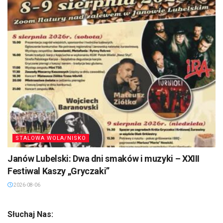
STALOWA WOLA/NISKO
Janów Lubelski: Dwa dni smaków i muzyki – XXIII
Festiwal Kaszy „Gryczaki”
2026-08-06
Słuchaj Nas: