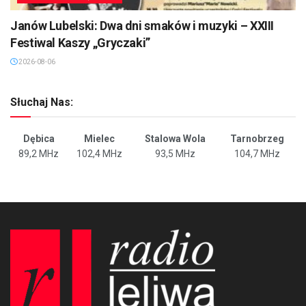
Janów Lubelski: Dwa dni smaków i muzyki – XXIII
Festiwal Kaszy „Gryczaki”
2026-08-06
Słuchaj Nas:
Dębica
Mielec
Stalowa Wola
Tarnobrzeg
89,2 MHz
102,4 MHz
93,5 MHz
104,7 MHz