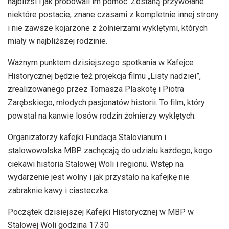
najbliżsi i jak próbowali im pomóc. Zostaną przywołane
niektóre postacie, znane czasami z kompletnie innej strony
i nie zawsze kojarzone z żołnierzami wyklętymi, których
miały w najbliższej rodzinie.
Ważnym punktem dzisiejszego spotkania w Kafejce
Historycznej będzie też projekcja filmu „Listy nadziei”,
zrealizowanego przez Tomasza Plaskotę i Piotra
Zarębskiego, młodych pasjonatów historii. To film, który
powstał na kanwie losów rodzin żołnierzy wyklętych.
Organizatorzy kafejki Fundacja Stalovianum i
stalowowolska MBP zachęcają do udziału każdego, kogo
ciekawi historia Stalowej Woli i regionu. Wstęp na
wydarzenie jest wolny i jak przystało na kafejkę nie
zabraknie kawy i ciasteczka.
Początek dzisiejszej Kafejki Historycznej w MBP w
Stalowej Woli godzina 17.30