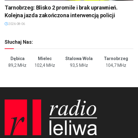
Tarnobrzeg: Blisko 2 promile i brak uprawnień.
Kolejna jazda zakończona interwencją policji
2026-08-06
Słuchaj Nas:
Dębica
Mielec
Stalowa Wola
Tarnobrzeg
89,2 MHz
102,4 MHz
93,5 MHz
104,7 MHz