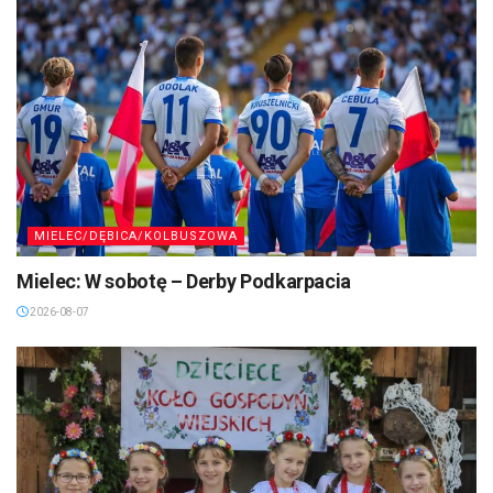
MIELEC/DĘBICA/KOLBUSZOWA
Mielec: W sobotę – Derby Podkarpacia
2026-08-07