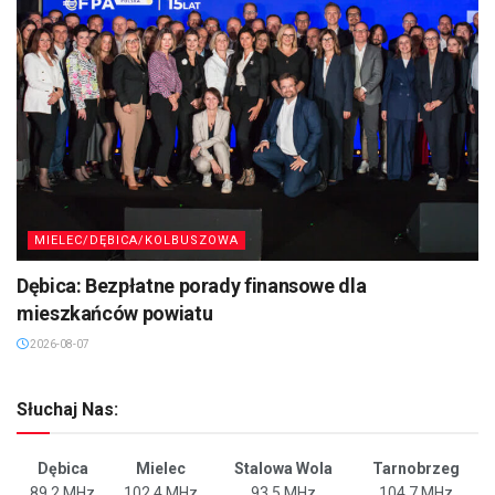
MIELEC/DĘBICA/KOLBUSZOWA
Dębica: Bezpłatne porady finansowe dla
mieszkańców powiatu
2026-08-07
Słuchaj Nas:
Dębica
Mielec
Stalowa Wola
Tarnobrzeg
89,2 MHz
102,4 MHz
93,5 MHz
104,7 MHz