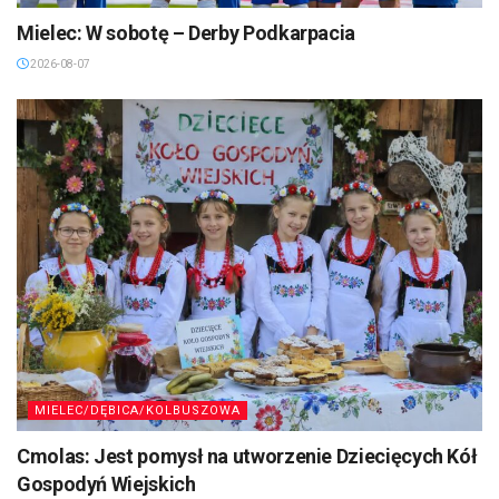
Mielec: W sobotę – Derby Podkarpacia
2026-08-07
MIELEC/DĘBICA/KOLBUSZOWA
Cmolas: Jest pomysł na utworzenie Dziecięcych Kół
Gospodyń Wiejskich