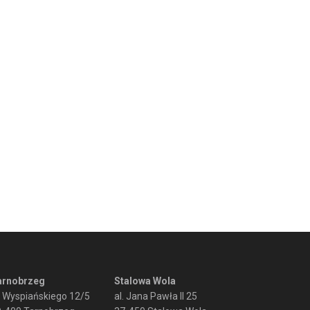
arnobrzeg
Stalowa Wola
. Wyspiańskiego 12/5
al. Jana Pawła II 25