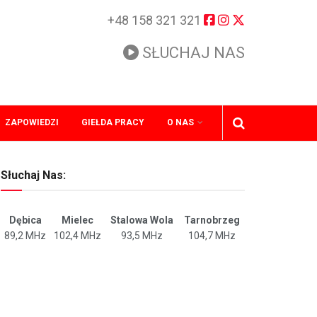
+48 158 321 321
SŁUCHAJ NAS
ZAPOWIEDZI
GIEŁDA PRACY
O NAS
Słuchaj Nas:
Dębica
Mielec
Stalowa Wola
Tarnobrzeg
89,2 MHz
102,4 MHz
93,5 MHz
104,7 MHz