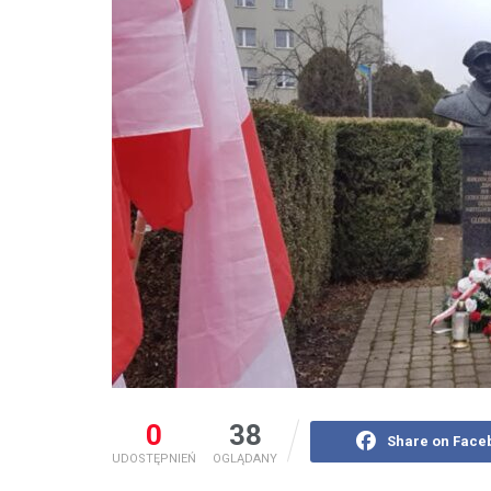
0
38
Share on Face
UDOSTĘPNIEŃ
OGLĄDANY