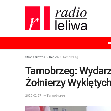
R
Strona Główna
Region
Tarnobrzeg
Tarnobrzeg: Wydarz
Żołnierzy Wyklętych
2025-02-27
w
Tarnobrzeg