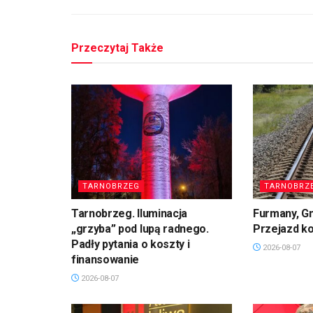
Przeczytaj Także
TARNOBRZEG
TARNOBRZ
Tarnobrzeg. Iluminacja
Furmany, G
„grzyba” pod lupą radnego.
Przejazd k
Padły pytania o koszty i
2026-08-07
finansowanie
2026-08-07