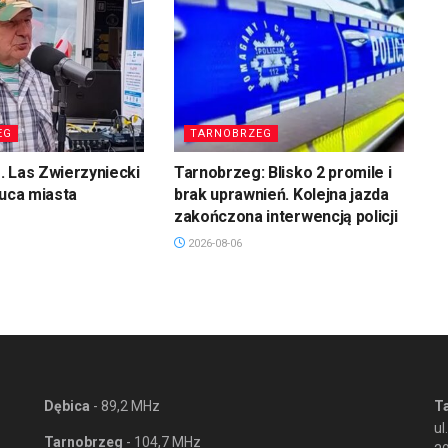
EG
TARNOBRZEG
 Las Zwierzyniecki
Tarnobrzeg: Blisko 2 promile i
łuca miasta
brak uprawnień. Kolejna jazda
zakończona interwencją policji
2026-08-06
Dębica
- 89,2 MHz
T
ul
Tarnobrzeg
- 104,7 MHz