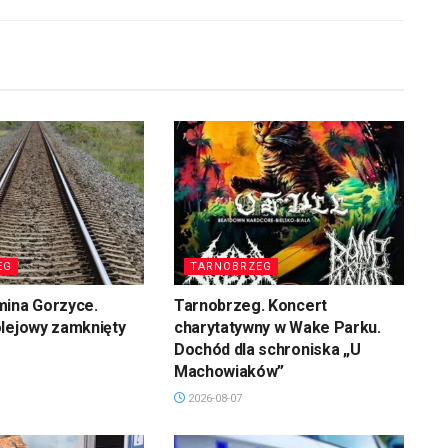
EG
TARNOBRZEG
mina Gorzyce.
Tarnobrzeg. Koncert
olejowy zamknięty
charytatywny w Wake Parku.
Dochód dla schroniska „U
Machowiaków”
2026-08-07