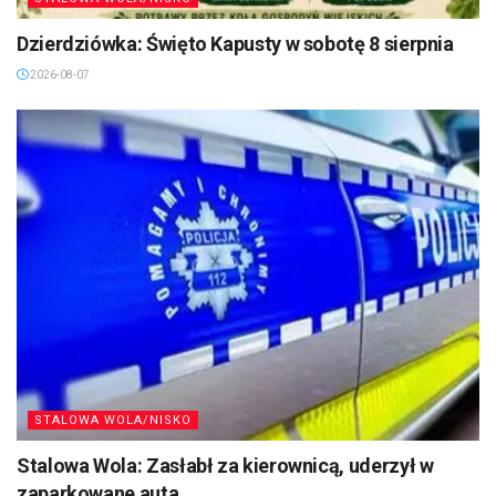
Dzierdziówka: Święto Kapusty w sobotę 8 sierpnia
2026-08-07
STALOWA WOLA/NISKO
Stalowa Wola: Zasłabł za kierownicą, uderzył w
zaparkowane auta