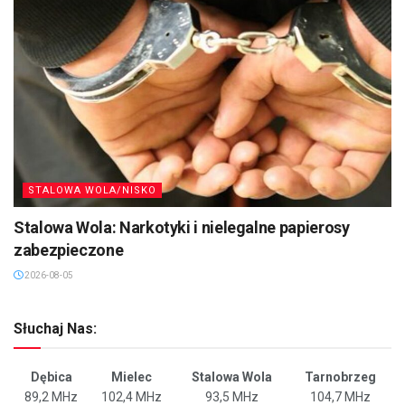
STALOWA WOLA/NISKO
Stalowa Wola: Narkotyki i nielegalne papierosy
zabezpieczone
2026-08-05
Słuchaj Nas:
Dębica
Mielec
Stalowa Wola
Tarnobrzeg
89,2 MHz
102,4 MHz
93,5 MHz
104,7 MHz