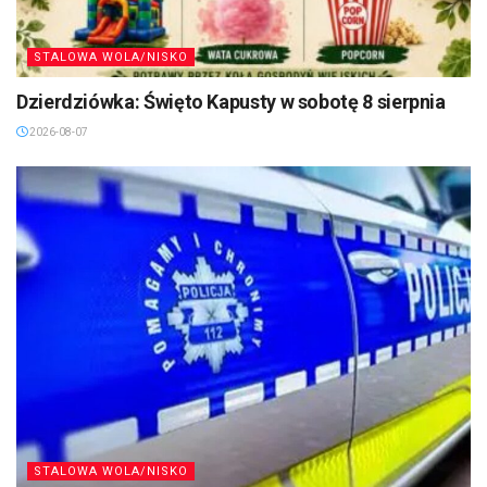
STALOWA WOLA/NISKO
Dzierdziówka: Święto Kapusty w sobotę 8 sierpnia
2026-08-07
STALOWA WOLA/NISKO