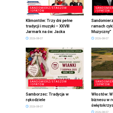
SANDOMIERZ/STASZÓW
SANDOMIE
/OPATÓW
/OPATÓW
Klimontów: Trzy dni pełne
Sandomierz
tradycji i muzyki – XXVIII
ramach cykl
Jarmark na św. Jacka
Muzyczny”
2026-08-07
2026-08-07
SANDOMIERZ/STASZÓW
SANDOMIE
/OPATÓW
/OPATÓW
Samborzec: Tradycja w
Włostów: Wi
rękodziele
biznesu w r
świętokrzy
2026-08-07
2026-08-07