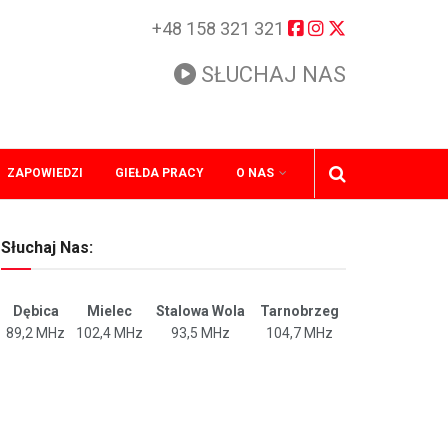
+48 158 321 321
SŁUCHAJ NAS
ZAPOWIEDZI
GIEŁDA PRACY
O NAS
Słuchaj Nas:
Dębica
Mielec
Stalowa Wola
Tarnobrzeg
89,2 MHz
102,4 MHz
93,5 MHz
104,7 MHz