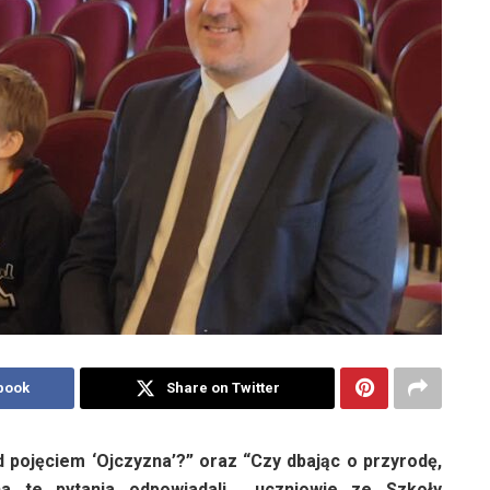
book
Share on Twitter
d pojęciem ‘Ojczyzna’?” oraz “Czy dbając o przyrodę,
na te pytania odpowiadali uczniowie ze Szkoły