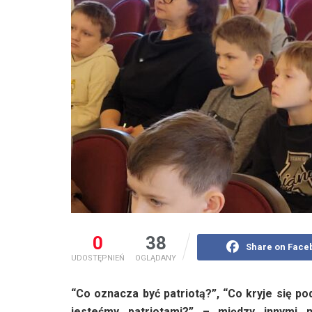
0
38
Share on Face
UDOSTĘPNIEŃ
OGLĄDANY
“Co oznacza być patriotą?”, “Co kryje się po
jesteśmy patriotami?” – między innymi 