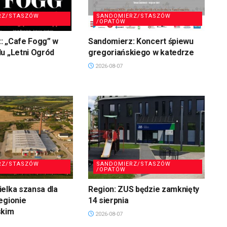
RZ/STASZÓW
SANDOMIERZ/STASZÓW
/OPATÓW
: „Cafe Fogg” w
Sandomierz: Koncert śpiewu
u „Letni Ogród
gregoriańskiego w katedrze
2026-08-07
RZ/STASZÓW
SANDOMIERZ/STASZÓW
/OPATÓW
elka szansa dla
Region: ZUS będzie zamknięty
egionie
14 sierpnia
skim
2026-08-07