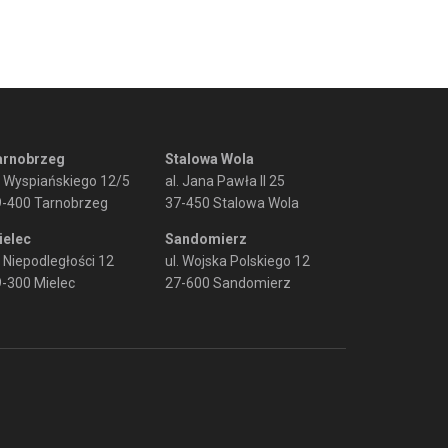
arnobrzeg
Stalowa Wola
. Wyspiańskiego 12/5
al. Jana Pawła II 25
9-400 Tarnobrzeg
37-450 Stalowa Wola
ielec
Sandomierz
. Niepodległości 12
ul. Wojska Polskiego 12
-300 Mielec
27-600 Sandomierz