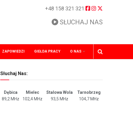
+48 158 321 321
SŁUCHAJ NAS
ZAPOWIEDZI
GIEŁDA PRACY
O NAS
Słuchaj Nas:
Dębica
Mielec
Stalowa Wola
Tarnobrzeg
89,2 MHz
102,4 MHz
93,5 MHz
104,7 MHz