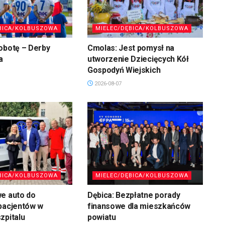
BICA/KOLBUSZOWA
MIELEC/DĘBICA/KOLBUSZOWA
obotę – Derby
Cmolas: Jest pomysł na
a
utworzenie Dziecięcych Kół
Gospodyń Wiejskich
2026-08-07
BICA/KOLBUSZOWA
MIELEC/DĘBICA/KOLBUSZOWA
we auto do
Dębica: Bezpłatne porady
pacjentów w
finansowe dla mieszkańców
zpitalu
powiatu