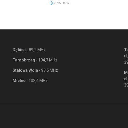
2026-08-07
Dębica
- 89,2 MHz
T
ul
Tarnobrzeg
- 104,7 MHz
3
Stalowa Wola
- 93,5 MHz
M
al
Mielec
- 102,4 MHz
39