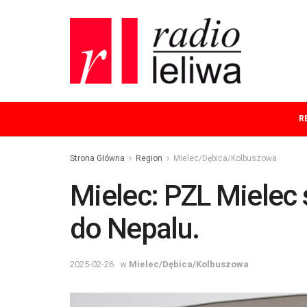
R
Strona Główna
Region
Mielec/Dębica/Kolbuszowa
Mielec: PZL Mielec
do Nepalu.
2025-02-26
w
Mielec/Dębica/Kolbuszowa