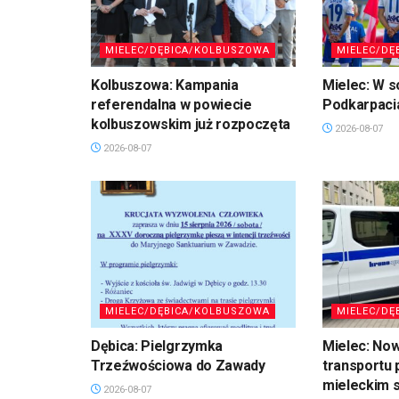
MIELEC/DĘBICA/KOLBUSZOWA
MIELEC/DĘ
Kolbuszowa: Kampania
Mielec: W s
referendalna w powiecie
Podkarpaci
kolbuszowskim już rozpoczęta
2026-08-07
2026-08-07
MIELEC/DĘBICA/KOLBUSZOWA
MIELEC/DĘ
Dębica: Pielgrzymka
Mielec: No
Trzeźwościowa do Zawady
transportu 
mieleckim s
2026-08-07