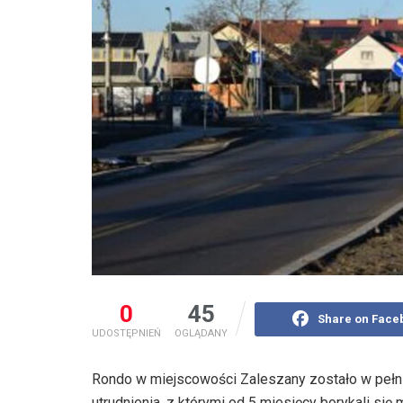
0
45
Share on Face
UDOSTĘPNIEŃ
OGLĄDANY
Rondo w miejscowości Zaleszany zostało w pełni
utrudnienia, z którymi od 5 miesięcy borykali się