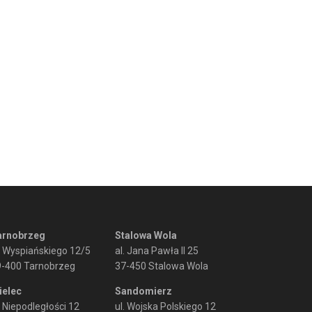
arnobrzeg
Stalowa Wola
. Wyspiańskiego 12/5
al. Jana Pawła II 25
9-400 Tarnobrzeg
37-450 Stalowa Wola
ielec
Sandomierz
. Niepodległości 12
ul. Wojska Polskiego 12