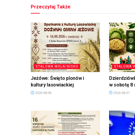
Przeczytaj Także
STALOWA WOLA/NISKO
STALOWA 
Jeżówe: Święto plonów i
Dzierdziówk
kultury lasowiackiej
w sobotę 8 
2026-08-08
2026-08-07