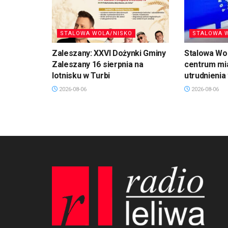
STALOWA WOLA/NISKO
STALOWA 
Zaleszany: XXVI Dożynki Gminy
Stalowa Wo
Zaleszany 16 sierpnia na
centrum mi
lotnisku w Turbi
utrudnienia
2026-08-06
2026-08-06