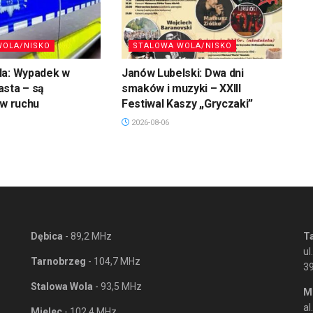
WOLA/NISKO
STALOWA WOLA/NISKO
la: Wypadek w
Janów Lubelski: Dwa dni
asta – są
smaków i muzyki – XXIII
 w ruchu
Festiwal Kaszy „Gryczaki”
2026-08-06
Dębica
- 89,2 MHz
T
ul
Tarnobrzeg
- 104,7 MHz
3
Stalowa Wola
- 93,5 MHz
M
al
Mielec
- 102,4 MHz