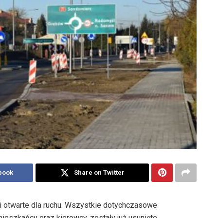
book
Share on Twitter
 otwarte dla ruchu. Wszystkie dotychczasowe
 mieszkańcy oraz kierowcy, zostały już usunięte.