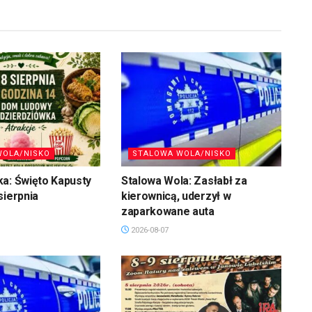
WOLA/NISKO
STALOWA WOLA/NISKO
a: Święto Kapusty
Stalowa Wola: Zasłabł za
sierpnia
kierownicą, uderzył w
zaparkowane auta
2026-08-07