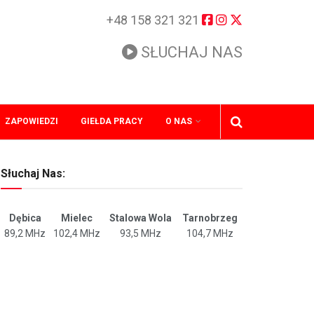
+48 158 321 321
SŁUCHAJ NAS
ZAPOWIEDZI
GIEŁDA PRACY
O NAS
Słuchaj Nas:
Dębica
Mielec
Stalowa Wola
Tarnobrzeg
89,2 MHz
102,4 MHz
93,5 MHz
104,7 MHz