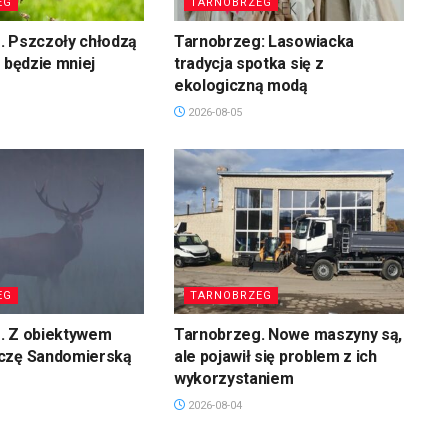
EG
TARNOBRZEG
. Pszczoły chłodzą
Tarnobrzeg: Lasowiacka
u będzie mniej
tradycja spotka się z
ekologiczną modą
2026-08-05
EG
TARNOBRZEG
. Z obiektywem
Tarnobrzeg. Nowe maszyny są,
czę Sandomierską
ale pojawił się problem z ich
wykorzystaniem
2026-08-04