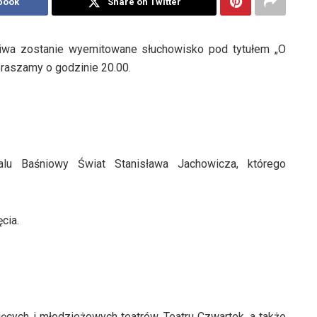
book
Share on Twitter
eliwa zostanie wyemitowane słuchowisko pod tytułem „O
praszamy o godzinie 20.00.
lu Baśniowy Świat Stanisława Jachowicza, którego
cia.
ęcych i młodzieżowych teatrów, Teatru Czwartek, a także