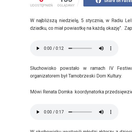
Share on Face
UDOSTĘPNIEŃ
OGLĄDANY
W najbliższą niedzielę, 5 stycznia, w Radiu L
dziadku, co miał powiastkę na każdą okazję”. Za
Słuchowisko powstało w ramach IV Festiwa
organizatorem był Tarnobrzeski Dom Kultury.
Mówi Renata Domka koordynatorka przedsięwzię
W słuchowisku wystąpili młodzi aktorzy z dzieci