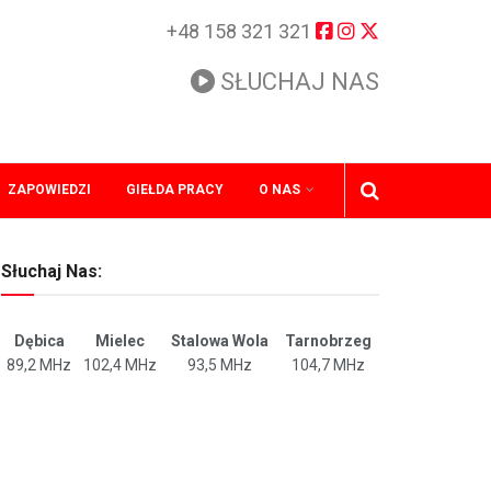
+48 158 321 321
SŁUCHAJ NAS
ZAPOWIEDZI
GIEŁDA PRACY
O NAS
Słuchaj Nas:
Dębica
Mielec
Stalowa Wola
Tarnobrzeg
89,2 MHz
102,4 MHz
93,5 MHz
104,7 MHz