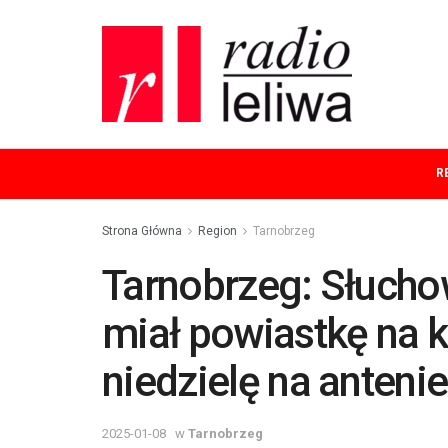
R
Strona Główna
Region
Tarnobrzeg
Tarnobrzeg: Słucho
miał powiastkę na k
niedzielę na anteni
2025-01-08
w
Tarnobrzeg