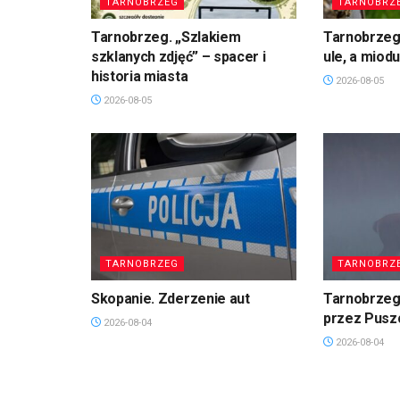
TARNOBRZEG
TARNOBRZ
Tarnobrzeg. „Szlakiem
Tarnobrzeg
szklanych zdjęć” – spacer i
ule, a miod
historia miasta
2026-08-05
2026-08-05
TARNOBRZEG
TARNOBRZ
Skopanie. Zderzenie aut
Tarnobrzeg
przez Pusz
2026-08-04
2026-08-04