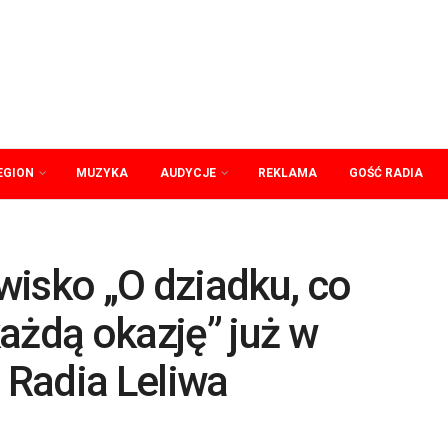
EGION
MUZYKA
AUDYCJE
REKLAMA
GOŚĆ RADIA
wisko „O dziadku, co
ażdą okazję” już w
e Radia Leliwa