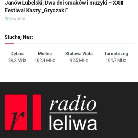
Janów Lubelski: Dwa dni smaków i muzyki – XXIII
Festiwal Kaszy „Gryczaki”
2026-08-06
Słuchaj Nas:
Dębica
Mielec
Stalowa Wola
Tarnobrzeg
89,2 MHz
102,4 MHz
93,5 MHz
104,7 MHz