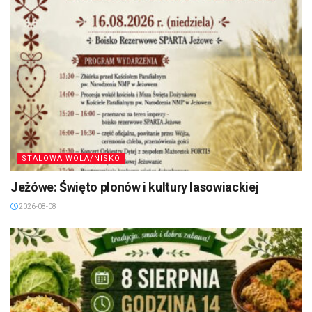
STALOWA WOLA/NISKO
Jeżówe: Święto plonów i kultury lasowiackiej
2026-08-08