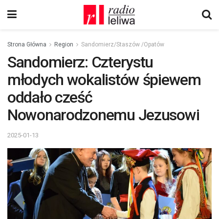
Strona Główna
Region
Sandomierz/Staszów /Opatów
Sandomierz: Czterystu
młodych wokalistów śpiewem
oddało cześć
Nowonarodzonemu Jezusowi
2025-01-13