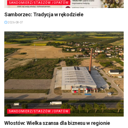
SANDOMIERZ/STASZÓW /OPATÓW
Samborzec: Tradycja w rękodziele
2026-08-07
SANDOMIERZ/STASZÓW /OPATÓW
Włostów: Wielka szansa dla biznesu w regionie