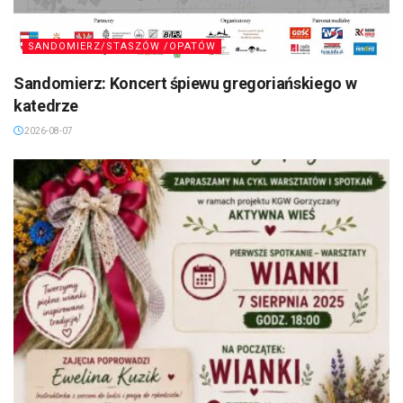
SANDOMIERZ/STASZÓW /OPATÓW
Sandomierz: Koncert śpiewu gregoriańskiego w
katedrze
2026-08-07