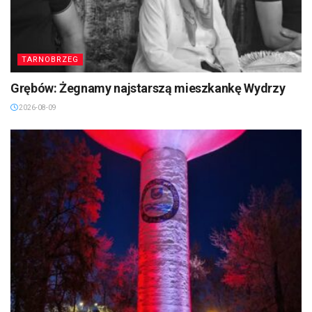
TARNOBRZEG
Grębów: Żegnamy najstarszą mieszkankę Wydrzy
2026-08-09