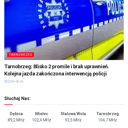
TARNOBRZEG
Tarnobrzeg: Blisko 2 promile i brak uprawnień.
Kolejna jazda zakończona interwencją policji
2026-08-06
Słuchaj Nas:
Dębica
Mielec
Stalowa Wola
Tarnobrzeg
89,2 MHz
102,4 MHz
93,5 MHz
104,7 MHz