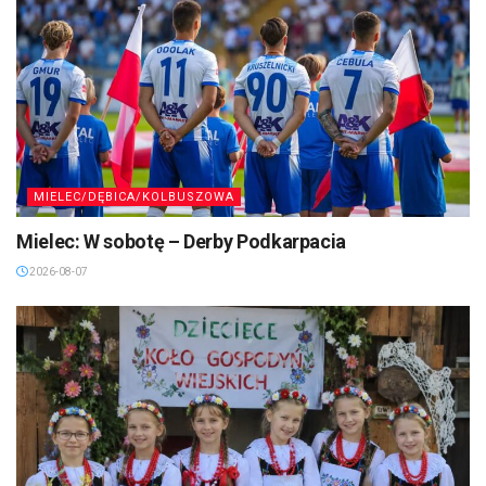
MIELEC/DĘBICA/KOLBUSZOWA
Mielec: W sobotę – Derby Podkarpacia
2026-08-07