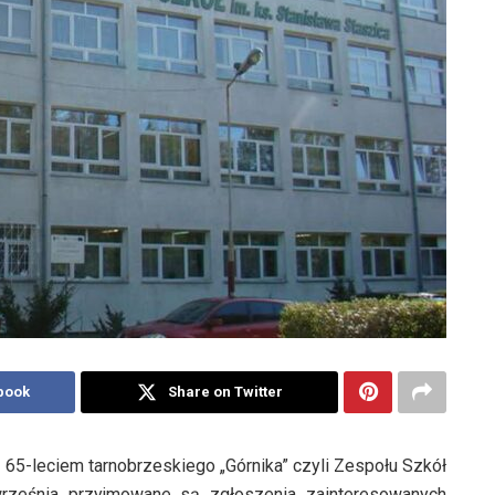
book
Share on Twitter
65-leciem tarnobrzeskiego „Górnika” czyli Zespołu Szkół
września przyjmowane są zgłoszenia zainteresowanych