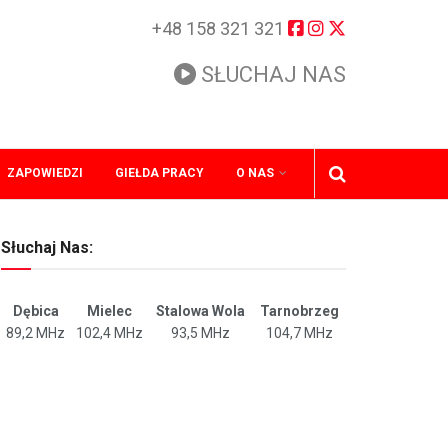
+48 158 321 321
SŁUCHAJ NAS
ZAPOWIEDZI
GIEŁDA PRACY
O NAS
Słuchaj Nas:
Dębica
Mielec
Stalowa Wola
Tarnobrzeg
89,2 MHz
102,4 MHz
93,5 MHz
104,7 MHz