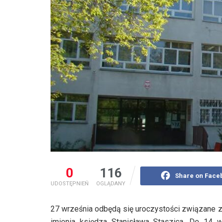
0
116
Share on Face
UDOSTĘPNIEŃ
OGLĄDANY
27 września odbędą się uroczystości związane z 
imienia księdza Stanisława Staszica. Do 14 