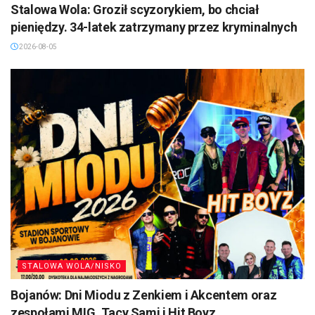
Stalowa Wola: Groził scyzorykiem, bo chciał
pieniędzy. 34-latek zatrzymany przez kryminalnych
2026-08-05
STALOWA WOLA/NISKO
Bojanów: Dni Miodu z Zenkiem i Akcentem oraz
zespołami MIG, Tacy Sami i Hit Boyz