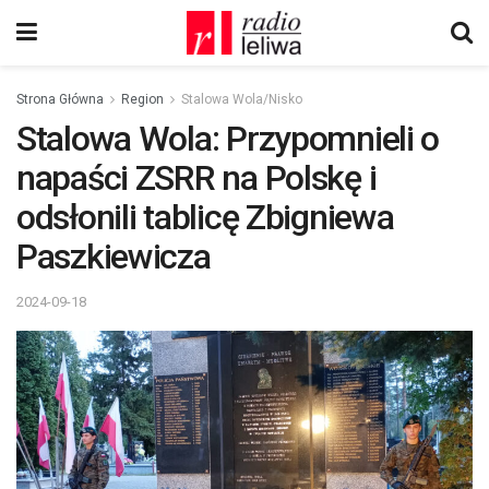
Strona Główna
Region
Stalowa Wola/Nisko
Stalowa Wola: Przypomnieli o
napaści ZSRR na Polskę i
odsłonili tablicę Zbigniewa
Paszkiewicza
2024-09-18