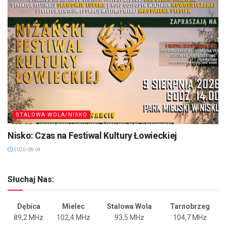
STALOWA WOLA/NISKO
Nisko: Czas na Festiwal Kultury Łowieckiej
2026-08-04
Słuchaj Nas:
Dębica
Mielec
Stalowa Wola
Tarnobrzeg
89,2 MHz
102,4 MHz
93,5 MHz
104,7 MHz