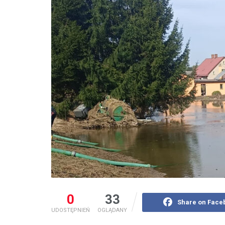
0
33
Share on Face
UDOSTĘPNIEŃ
OGLĄDANY