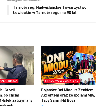
Tarnobrzeg: Nadwiślańskie Towarzystwo
Łowieckie w Tarnobrzegu ma 90 lat
WOLA/NISKO
STALOWA WOLA/NISKO
a: Groził
Bojanów: Dni Miodu z Zenkiem i
, bo chciał
Akcentem oraz zespołami MIG,
34-latek zatrzymany
Tacy Sami i Hit Boyz
inalnych