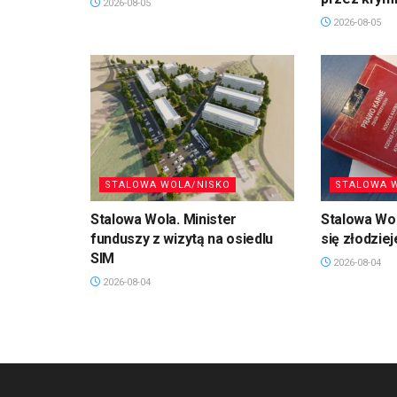
2026-08-05
2026-08-05
STALOWA WOLA/NISKO
STALOWA 
Stalowa Wola. Minister
Stalowa Wol
funduszy z wizytą na osiedlu
się złodzie
SIM
2026-08-04
2026-08-04