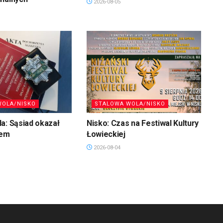
2026-08-05
WOLA/NISKO
STALOWA WOLA/NISKO
a: Sąsiad okazał
Nisko: Czas na Festiwal Kultury
jem
Łowieckiej
2026-08-04