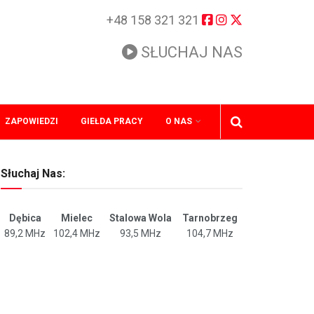
+48 158 321 321
SŁUCHAJ NAS
ZAPOWIEDZI
GIEŁDA PRACY
O NAS
Słuchaj Nas:
Dębica
Mielec
Stalowa Wola
Tarnobrzeg
89,2 MHz
102,4 MHz
93,5 MHz
104,7 MHz