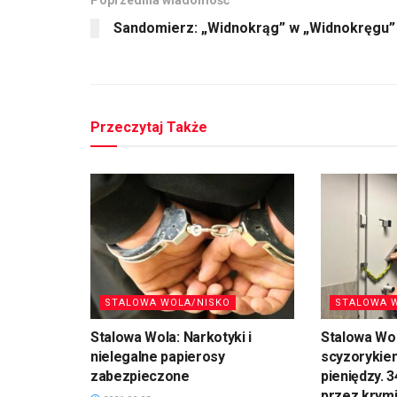
Sandomierz: „Widnokrąg” w „Widnokręgu”
Przeczytaj Także
STALOWA WOLA/NISKO
STALOWA 
Stalowa Wola: Narkotyki i
Stalowa Wol
nielegalne papierosy
scyzorykiem
zabezpieczone
pieniędzy. 
przez krym