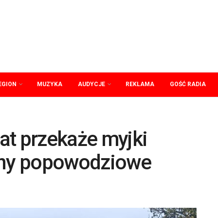
EGION
MUZYKA
AUDYCJE
REKLAMA
GOŚĆ RADIA
at przekaże myjki
reny popowodziowe