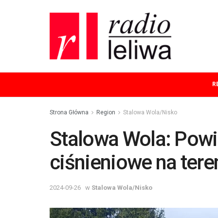
R
Strona Główna
Region
Stalowa Wola/Nisko
Stalowa Wola: Powi
ciśnieniowe na te
2024-09-26
w
Stalowa Wola/Nisko