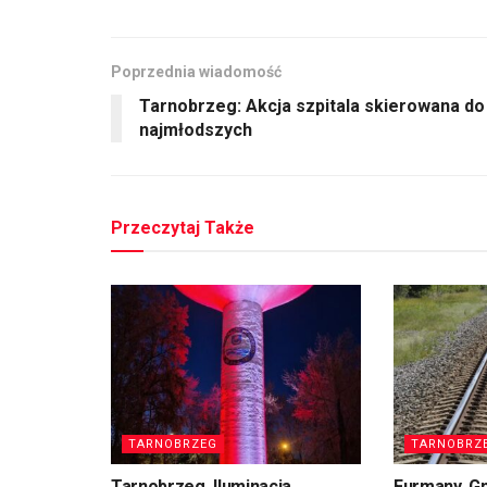
Poprzednia wiadomość
Tarnobrzeg: Akcja szpitala skierowana do
najmłodszych
Przeczytaj Także
TARNOBRZEG
TARNOBRZ
Tarnobrzeg. Iluminacja
Furmany, G