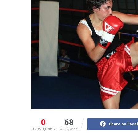
0
68
Share on Face
UDOSTĘPNIEŃ
OGLĄDANY