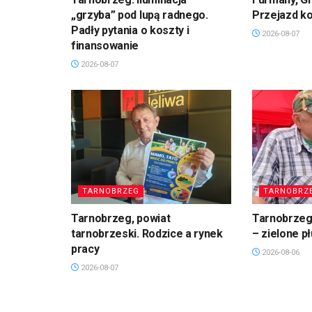
„grzyba” pod lupą radnego.
Przejazd k
Padły pytania o koszty i
2026-08-07
finansowanie
2026-08-07
TARNOBRZEG
TARNOBRZ
Tarnobrzeg, powiat
Tarnobrzeg.
tarnobrzeski. Rodzice a rynek
– zielone p
pracy
2026-08-06
2026-08-07