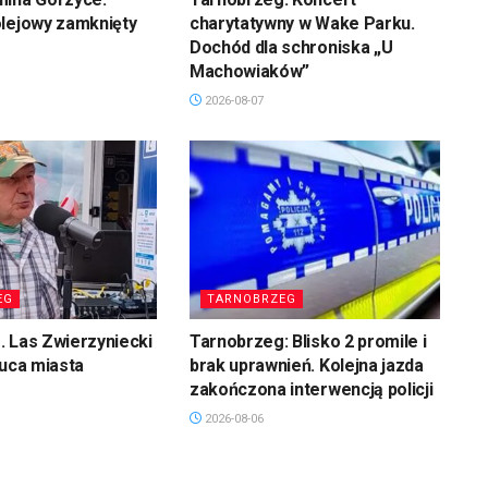
olejowy zamknięty
charytatywny w Wake Parku.
Dochód dla schroniska „U
Machowiaków”
2026-08-07
EG
TARNOBRZEG
 Las Zwierzyniecki
Tarnobrzeg: Blisko 2 promile i
łuca miasta
brak uprawnień. Kolejna jazda
zakończona interwencją policji
2026-08-06