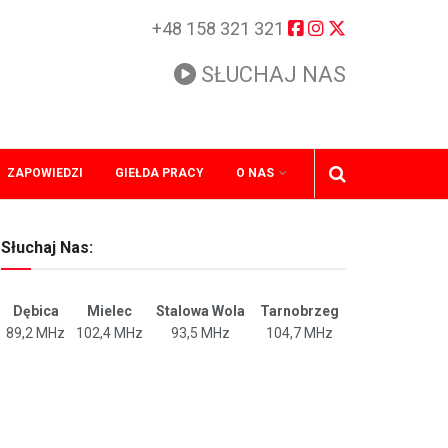
+48 158 321 321
SŁUCHAJ NAS
ZAPOWIEDZI
GIEŁDA PRACY
O NAS
Słuchaj Nas:
Dębica
Mielec
Stalowa Wola
Tarnobrzeg
89,2 MHz
102,4 MHz
93,5 MHz
104,7 MHz