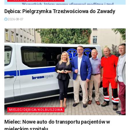
Dębica: Pielgrzymka Trzeźwościowa do Zawady
2026-08-07
MIELEC/DĘBICA/KOLBUSZOWA
Mielec: Nowe auto do transportu pacjentów w
mieleckim szpitalu