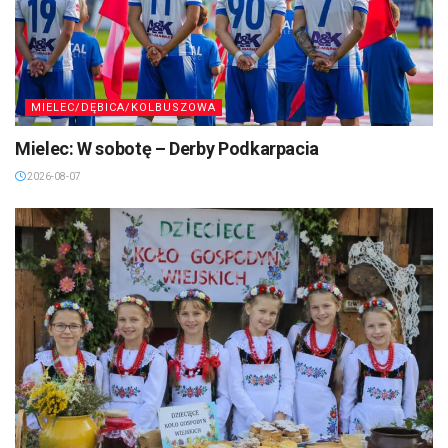
MIELEC/DĘBICA/KOLBUSZOWA
Mielec: W sobotę – Derby Podkarpacia
2026-08-07