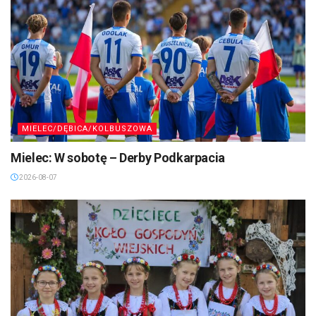
MIELEC/DĘBICA/KOLBUSZOWA
Mielec: W sobotę – Derby Podkarpacia
2026-08-07