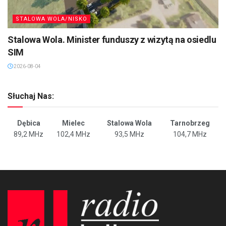
STALOWA WOLA/NISKO
Stalowa Wola. Minister funduszy z wizytą na osiedlu
SIM
2026-08-04
Słuchaj Nas:
Dębica
Mielec
Stalowa Wola
Tarnobrzeg
89,2 MHz
102,4 MHz
93,5 MHz
104,7 MHz