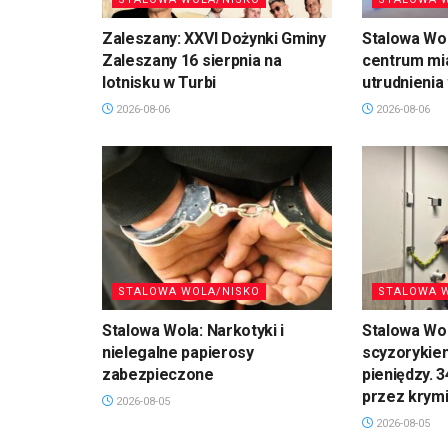
Zaleszany: XXVI Dożynki Gminy
Stalowa Wo
Zaleszany 16 sierpnia na
centrum mi
lotnisku w Turbi
utrudnienia
2026-08-06
2026-08-06
STALOWA WOLA/NISKO
STALOWA 
Stalowa Wola: Narkotyki i
Stalowa Wol
nielegalne papierosy
scyzorykiem
zabezpieczone
pieniędzy. 
przez krym
2026-08-05
2026-08-05