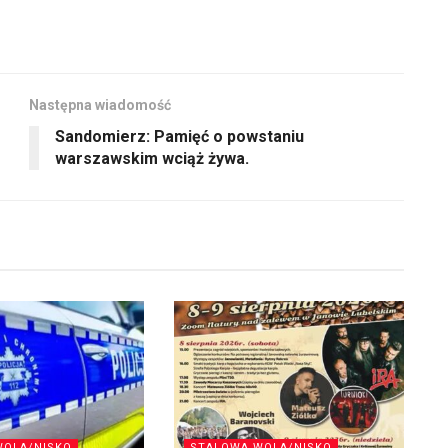
Następna wiadomość
Sandomierz: Pamięć o powstaniu
warszawskim wciąż żywa.
WOLA/NISKO
STALOWA WOLA/NISKO