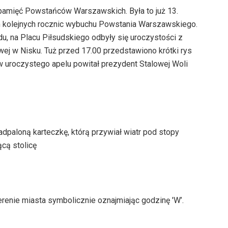
 pamięć Powstańców Warszawskich. Była to już 13.
 kolejnych rocznic wybuchu Powstania Warszawskiego.
du, na Placu Piłsudskiego odbyły się uroczystości z
j w Nisku. Tuż przed 17.00 przedstawiono krótki rys
w uroczystego apelu powitał prezydent Stalowej Woli
dpaloną karteczkę, którą przywiał wiatr pod stopy
cą stolicę
erenie miasta symbolicznie oznajmiając godzinę 'W’.