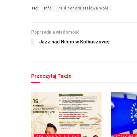
Tagi:
info
rajd honoru stalowa wola
Poprzednia wiadomość
Jazz nad Nilem w Kolbuszowej
Przeczytaj Także
STALOWA WOLA/NISKO
STALOWA 