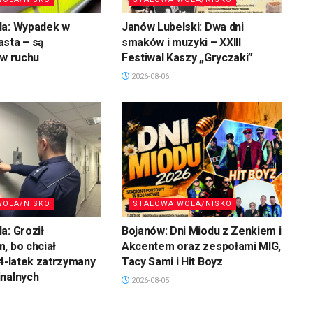
la: Wypadek w
Janów Lubelski: Dwa dni
asta – są
smaków i muzyki – XXIII
 w ruchu
Festiwal Kaszy „Gryczaki”
2026-08-06
WOLA/NISKO
STALOWA WOLA/NISKO
a: Groził
Bojanów: Dni Miodu z Zenkiem i
, bo chciał
Akcentem oraz zespołami MIG,
34-latek zatrzymany
Tacy Sami i Hit Boyz
inalnych
2026-08-05