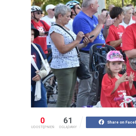
0
61
Share on Face
UDOSTĘPNIEŃ
OGLĄDANY