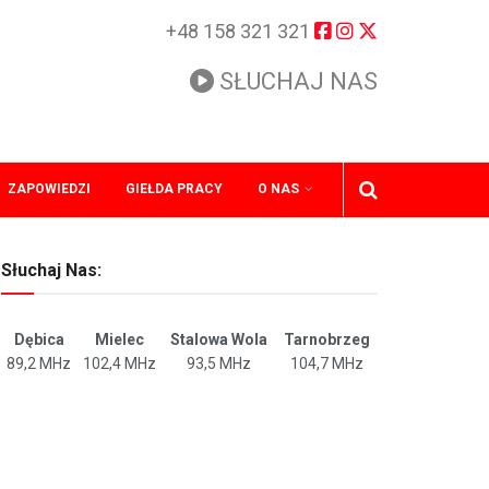
+48 158 321 321
SŁUCHAJ NAS
ZAPOWIEDZI
GIEŁDA PRACY
O NAS
Słuchaj Nas:
Dębica
Mielec
Stalowa Wola
Tarnobrzeg
89,2 MHz
102,4 MHz
93,5 MHz
104,7 MHz