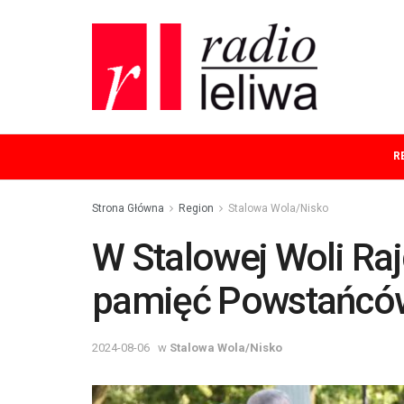
R
Strona Główna
Region
Stalowa Wola/Nisko
W Stalowej Woli Ra
pamięć Powstańcó
2024-08-06
w
Stalowa Wola/Nisko