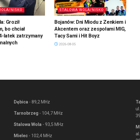
WOLA/NISKO
STALOWA WOLA/NISKO
a: Groził
Bojanów: Dni Miodu z Zenkiem i
, bo chciał
Akcentem oraz zespołami MIG,
34-latek zatrzymany
Tacy Sami i Hit Boyz
inalnych
2026-08-05
Dębica
- 89,2 MHz
T
ul
Tarnobrzeg
- 104,7 MHz
3
Stalowa Wola
- 93,5 MHz
M
al
Mielec
- 102,4 MHz