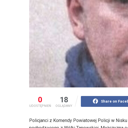
0
18
Share on Face
UDOSTĘPNIEŃ
OGLĄDANY
Policjanci z Komendy Powiatowej Policji w Nisku
pochodzącego z Wólki Tanewskiej. Mężczyzna osta