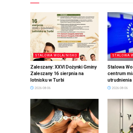
STALOWA WOLA/NISKO
STALOWA 
Zaleszany: XXVI Dożynki Gminy
Stalowa Wo
Zaleszany 16 sierpnia na
centrum mi
lotnisku w Turbi
utrudnienia
2026-08-06
2026-08-06