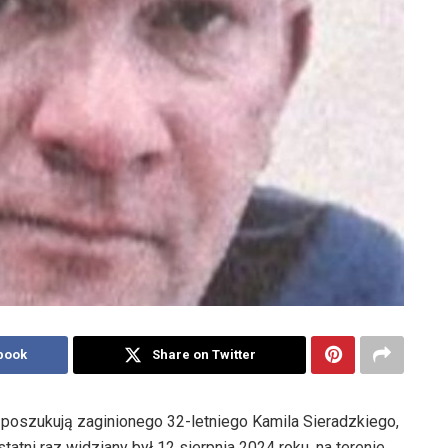
book
Share on Twitter
 poszukują zaginionego 32-letniego Kamila Sieradzkiego,
tni raz widziany był 12 sierpnia 2024 roku, na terenie