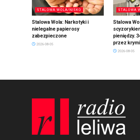
STALOWA WOLA/NISKO
STALOWA 
Stalowa Wola: Narkotyki i
Stalowa Wol
nielegalne papierosy
scyzorykiem
zabezpieczone
pieniędzy. 
przez krym
2026-08-05
2026-08-05