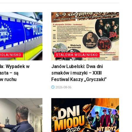
WOLA/NISKO
STALOWA WOLA/NISKO
la: Wypadek w
Janów Lubelski: Dwa dni
asta – są
smaków i muzyki – XXIII
 w ruchu
Festiwal Kaszy „Gryczaki”
2026-08-06