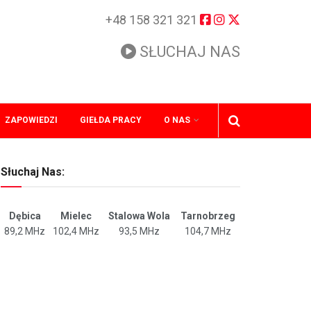
+48 158 321 321
SŁUCHAJ NAS
ZAPOWIEDZI
GIEŁDA PRACY
O NAS
Słuchaj Nas:
Dębica
Mielec
Stalowa Wola
Tarnobrzeg
89,2 MHz
102,4 MHz
93,5 MHz
104,7 MHz