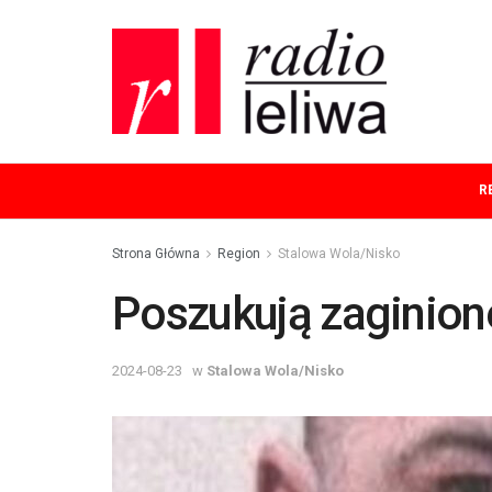
R
Strona Główna
Region
Stalowa Wola/Nisko
Poszukują zaginio
2024-08-23
w
Stalowa Wola/Nisko