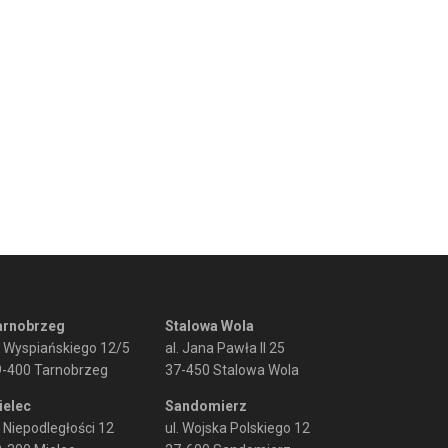
arnobrzeg
Stalowa Wola
. Wyspiańskiego 12/5
al. Jana Pawła II 25
9-400 Tarnobrzeg
37-450 Stalowa Wola
ielec
Sandomierz
. Niepodległości 12
ul. Wojska Polskiego 12