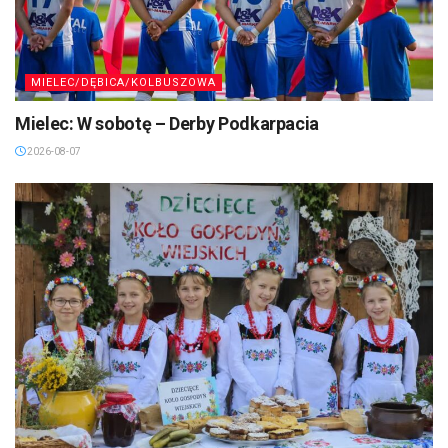
MIELEC/DĘBICA/KOLBUSZOWA
Mielec: W sobotę – Derby Podkarpacia
2026-08-07