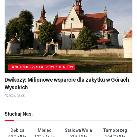
SANDOMIERZ/STASZÓW /OPATÓW
Dwikozy: Milionowe wsparcie dla zabytku w Górach
Wysokich
2026-08-05
Słuchaj Nas:
Dębica
Mielec
Stalowa Wola
Tarnobrzeg
89,2 MHz
102,4 MHz
93,5 MHz
104,7 MHz