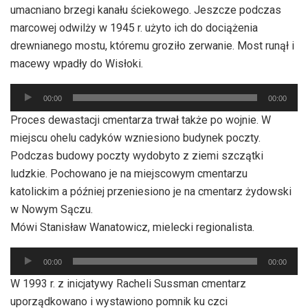
umacniano brzegi kanału ściekowego. Jeszcze podczas
marcowej odwilży w 1945 r. użyto ich do dociążenia
drewnianego mostu, któremu groziło zerwanie. Most runął i
macewy wpadły do Wisłoki.
Odtwarzacz
00:00
00:00
plików
Proces dewastacji cmentarza trwał także po wojnie. W
dźwiękowych
miejscu ohelu cadyków wzniesiono budynek poczty.
Podczas budowy poczty wydobyto z ziemi szczątki
ludzkie. Pochowano je na miejscowym cmentarzu
katolickim a później przeniesiono je na cmentarz żydowski
w Nowym Sączu.
Mówi Stanisław Wanatowicz, mielecki regionalista.
Odtwarzacz
00:00
00:00
plików
W 1993 r. z inicjatywy Racheli Sussman cmentarz
dźwiękowych
uporządkowano i wystawiono pomnik ku czci