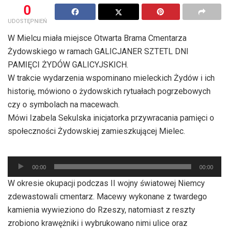
0
UDOSTĘPNIEŃ
W Mielcu miała miejsce Otwarta Brama Cmentarza
Żydowskiego w ramach GALICJANER SZTETL DNI
PAMIĘCI ŻYDÓW GALICYJSKICH.
W trakcie wydarzenia wspominano mieleckich Żydów i ich
historię, mówiono o żydowskich rytuałach pogrzebowych
czy o symbolach na macewach.
Mówi Izabela Sekulska inicjatorka przywracania pamięci o
społeczności Żydowskiej zamieszkującej Mielec.
Odtwarzacz
00:00
00:00
plików
W okresie okupacji podczas II wojny światowej Niemcy
dźwiękowych
zdewastowali cmentarz. Macewy wykonane z twardego
kamienia wywieziono do Rzeszy, natomiast z reszty
zrobiono krawężniki i wybrukowano nimi ulice oraz