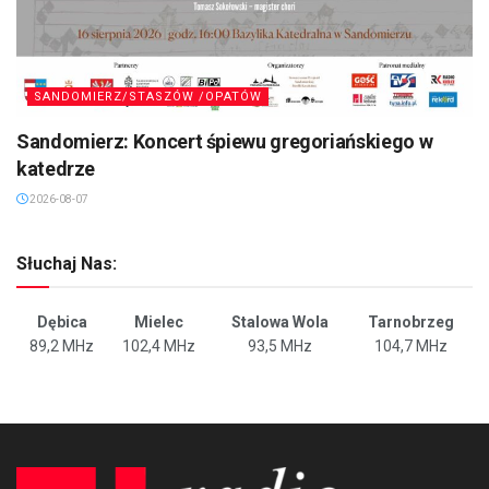
SANDOMIERZ/STASZÓW /OPATÓW
Sandomierz: Koncert śpiewu gregoriańskiego w
katedrze
2026-08-07
Słuchaj Nas:
Dębica
Mielec
Stalowa Wola
Tarnobrzeg
89,2 MHz
102,4 MHz
93,5 MHz
104,7 MHz