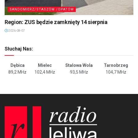
SANDOMIERZ/STASZÓW /OPATÓW
Region: ZUS będzie zamknięty 14 sierpnia
2026-08-07
Słuchaj Nas:
Dębica
Mielec
Stalowa Wola
Tarnobrzeg
89,2 MHz
102,4 MHz
93,5 MHz
104,7 MHz