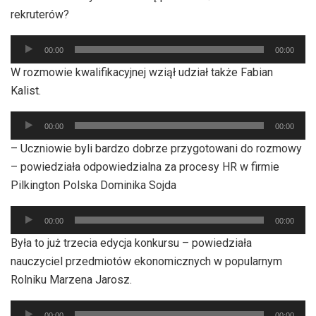
rekruterów?
Odtwarzacz
00:00
00:00
plików
W rozmowie kwalifikacyjnej wziął udział także Fabian
dźwiękowych
Kalist.
Odtwarzacz
00:00
00:00
plików
– Uczniowie byli bardzo dobrze przygotowani do rozmowy
dźwiękowych
– powiedziała odpowiedzialna za procesy HR w firmie
Pilkington Polska Dominika Sojda
Odtwarzacz
00:00
00:00
plików
Była to już trzecia edycja konkursu – powiedziała
dźwiękowych
nauczyciel przedmiotów ekonomicznych w popularnym
Rolniku Marzena Jarosz.
Odtwarzacz
00:00
00:00