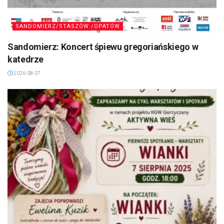
SANDOMIERZ/STASZÓW /OPATÓW
Sandomierz: Koncert śpiewu gregoriańskiego w
katedrze
2026-08-07