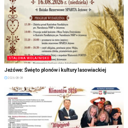
STALOWA WOLA/NISKO
Jeżówe: Święto plonów i kultury lasowiackiej
2026-08-08