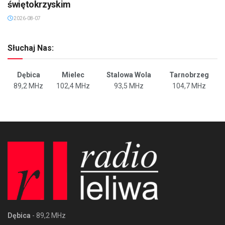
świętokrzyskim
2026-08-07
Słuchaj Nas:
Dębica
Mielec
Stalowa Wola
Tarnobrzeg
89,2 MHz
102,4 MHz
93,5 MHz
104,7 MHz
Dębica
- 89,2 MHz