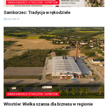
SANDOMIERZ/STASZÓW /OPATÓW
Samborzec: Tradycja w rękodziele
2026-08-07
SANDOMIERZ/STASZÓW /OPATÓW
Włostów: Wielka szansa dla biznesu w regionie