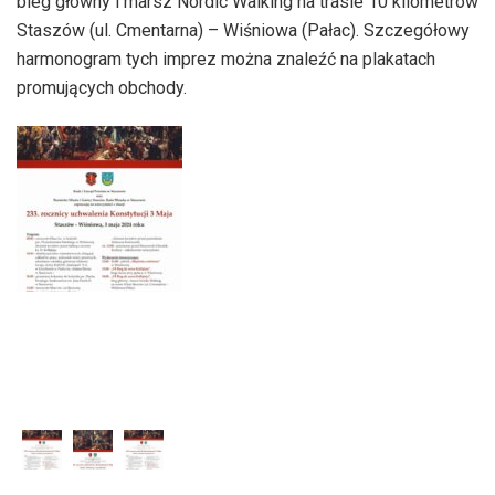
bieg główny i marsz Nordic Walking na trasie 10 kilometrów
Staszów (ul. Cmentarna) – Wiśniowa (Pałac). Szczegółowy
harmonogram tych imprez można znaleźć na plakatach
promujących obchody.