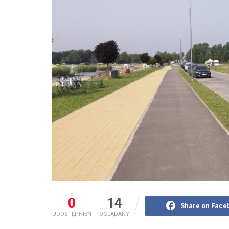
0
14
Share on Face
UDOSTĘPNIEŃ
OGLĄDANY