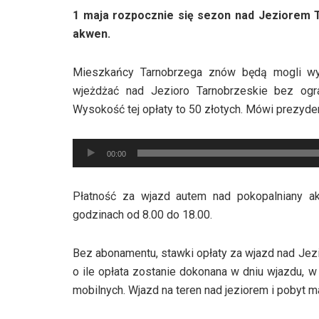
1 maja rozpocznie się sezon nad Jeziorem T
akwen.
Mieszkańcy Tarnobrzega znów będą mogli wyk
wjeżdżać nad Jezioro Tarnobrzeskie bez ogr
Wysokość tej opłaty to 50 złotych. Mówi prezyde
Odtwarzacz
00:00
plików
dźwiękowych
Płatność za wjazd autem nad pokopalniany 
godzinach od 8.00 do 18.00.
Bez abonamentu, stawki opłaty za wjazd nad Jezi
o ile opłata zostanie dokonana w dniu wjazdu, w
mobilnych. Wjazd na teren nad jeziorem i pobyt 