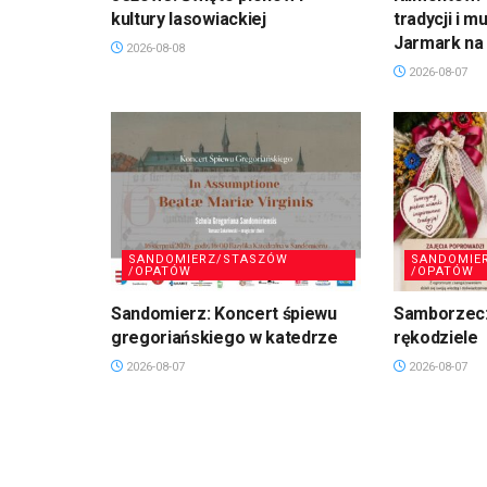
kultury lasowiackiej
tradycji i m
Jarmark na 
2026-08-08
2026-08-07
SANDOMIERZ/STASZÓW
SANDOMIE
/OPATÓW
/OPATÓW
Sandomierz: Koncert śpiewu
Samborzec:
gregoriańskiego w katedrze
rękodziele
2026-08-07
2026-08-07