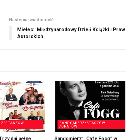
zmniejszyć
głośność.
Następna wiadomość
Mielec: Międzynarodowy Dzień Książki i Praw
Autorskich
RZ/STASZÓW
SANDOMIERZ/STASZÓW
/OPATÓW
Trzy dni pełne
Sandomierz: „Cafe Fogg” w