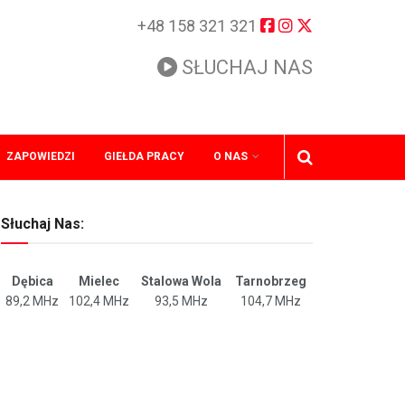
+48 158 321 321
SŁUCHAJ NAS
ZAPOWIEDZI
GIEŁDA PRACY
O NAS
Słuchaj Nas:
Dębica
Mielec
Stalowa Wola
Tarnobrzeg
89,2 MHz
102,4 MHz
93,5 MHz
104,7 MHz