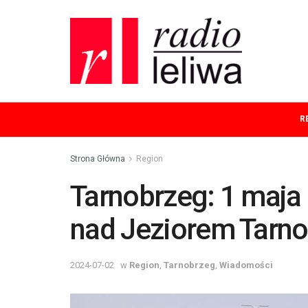
R
Strona Główna
Region
Tarnobrzeg: 1 maja 
nad Jeziorem Tarn
2024-07-02
w
Region
,
Tarnobrzeg
,
Wiadomości