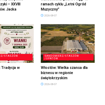
uzyki – XXVIII
ramach cyklu „Letni Ogród
św. Jacka
Muzyczny”
2026-08-07
RZ/STASZÓW
SANDOMIERZ/STASZÓW
/OPATÓW
 Tradycja w
Włostów: Wielka szansa dla
biznesu w regionie
świętokrzyskim
2026-08-07