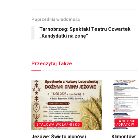
Poprzednia wiadomość
Tarnobrzeg: Spektakl Teatru Czwartek –
„Kandydatki na żonę”
Przeczytaj Także
SANDOMIE
STALOWA WOLA/NISKO
/OPATÓW
Jeżówe: Święto plonów i
Klimontów: 