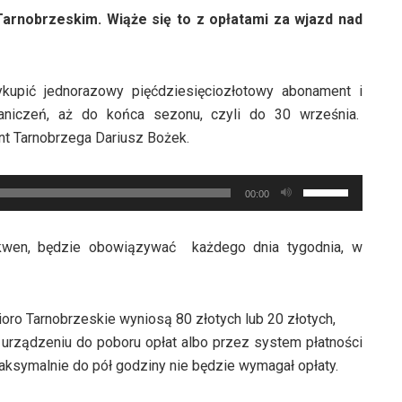
arnobrzeskim. Wiąże się to z opłatami za wjazd nad
upić jednorazowy pięćdziesięciozłotowy abonament i
aniczeń, aż do końca sezonu, czyli do 30 września.
nt Tarnobrzega Dariusz Bożek.
Używaj
00:00
strzałek
do
akwen, będzie obowiązywać każdego dnia tygodnia, w
góry
oraz
do
oro Tarnobrzeskie wyniosą 80 złotych lub 20 złotych,
dołu
 urządzeniu do poboru opłat albo przez system płatności
aby
maksymalnie do pół godziny nie będzie wymagał opłaty.
zwiększyć
lub