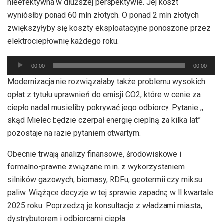
nieefektywna w dłuższej perspektywie. Jej koszt
wyniósłby ponad 60 mln złotych. O ponad 2 mln złotych
zwiększyłyby się koszty eksploatacyjne ponoszone przez
elektrociepłownię każdego roku.
Odtwarzacz
00:00
00:00
plików
Modernizacja nie rozwiązałaby także problemu wysokich
dźwiękowych
opłat z tytułu uprawnień do emisji CO2, które w cenie za
ciepło nadal musieliby pokrywać jego odbiorcy. Pytanie ,,
skąd Mielec będzie czerpał energię cieplną za kilka lat”
pozostaje na razie pytaniem otwartym.
Obecnie trwają analizy finansowe, środowiskowe i
formalno-prawne związane m.in. z wykorzystaniem
silników gazowych, biomasy, RDFu, geotermii czy miksu
paliw. Wiążące decyzje w tej sprawie zapadną w ll kwartale
2025 roku. Poprzedzą je konsultacje z władzami miasta,
dystrybutorem i odbiorcami ciepła.