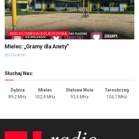
MIELEC/DĘBICA/KOLBUSZOWA
Mielec: „Gramy dla Anety”
2026-08-06
Słuchaj Nas:
Dębica
Mielec
Stalowa Wola
Tarnobrzeg
89,2 MHz
102,4 MHz
93,5 MHz
104,7 MHz