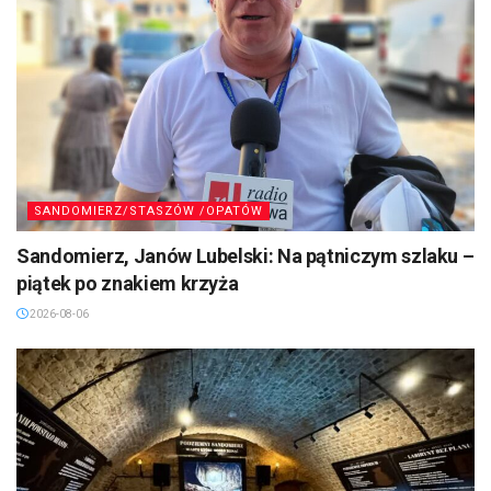
SANDOMIERZ/STASZÓW /OPATÓW
Sandomierz, Janów Lubelski: Na pątniczym szlaku –
piątek po znakiem krzyża
2026-08-06