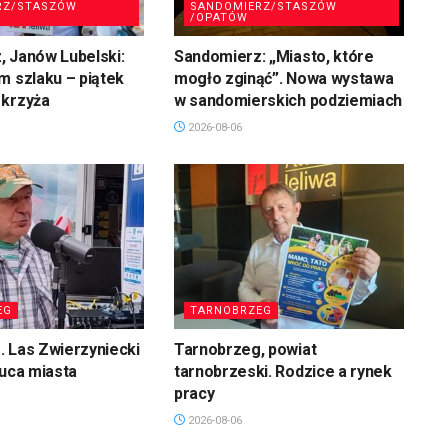
RZ/STASZÓW
SANDOMIERZ/STASZÓW
/OPATÓW
 Janów Lubelski:
Sandomierz: „Miasto, które
m szlaku – piątek
mogło zginąć”. Nowa wystawa
 krzyża
w sandomierskich podziemiach
2026-08-06
EG
TARNOBRZEG
 Las Zwierzyniecki
Tarnobrzeg, powiat
łuca miasta
tarnobrzeski. Rodzice a rynek
pracy
2026-08-06