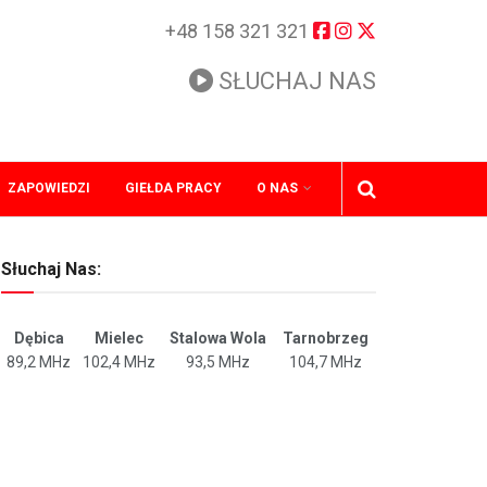
+48 158 321 321
SŁUCHAJ NAS
ZAPOWIEDZI
GIEŁDA PRACY
O NAS
Słuchaj Nas:
Dębica
Mielec
Stalowa Wola
Tarnobrzeg
89,2 MHz
102,4 MHz
93,5 MHz
104,7 MHz