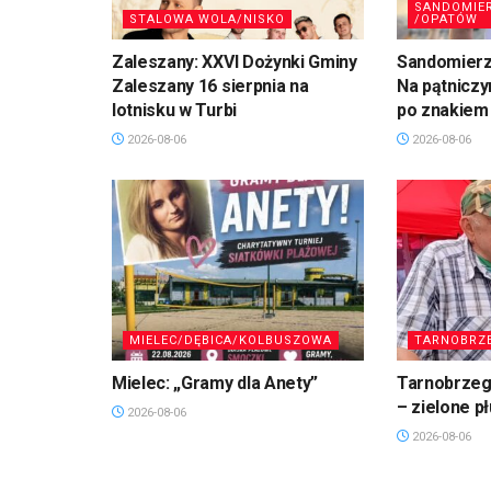
SANDOMIE
STALOWA WOLA/NISKO
/OPATÓW
Zaleszany: XXVI Dożynki Gminy
Sandomierz,
Zaleszany 16 sierpnia na
Na pątniczy
lotnisku w Turbi
po znakiem
2026-08-06
2026-08-06
MIELEC/DĘBICA/KOLBUSZOWA
TARNOBRZ
Mielec: „Gramy dla Anety”
Tarnobrzeg.
– zielone p
2026-08-06
2026-08-06