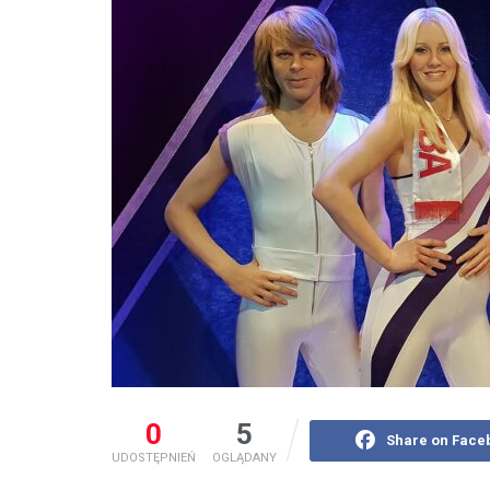
0
5
Share on Face
UDOSTĘPNIEŃ
OGLĄDANY