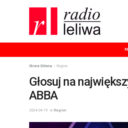
R
Strona Główna
Region
Głosuj na największ
ABBA
2024-04-19
w
Region