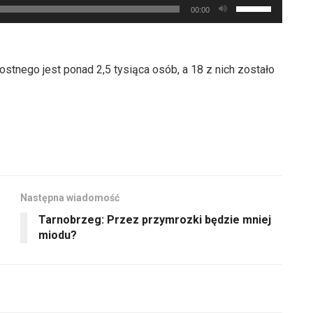
Używaj
do
00:00
lub
strzałek
dołu
zmniejszyć
do
aby
głośność.
góry
zwiększyć
stnego jest ponad 2,5 tysiąca osób, a 18 z nich zostało
oraz
lub
do
zmniejszyć
dołu
głośność.
aby
zwiększyć
lub
zmniejszyć
Następna wiadomość
głośność.
Tarnobrzeg: Przez przymrozki będzie mniej
miodu?