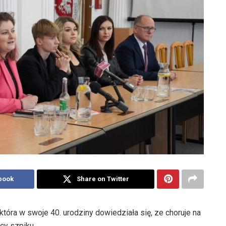
book
Share on Twitter
która w swoje 40. urodziny dowiedziała się, ze choruje na
cy szpiku.