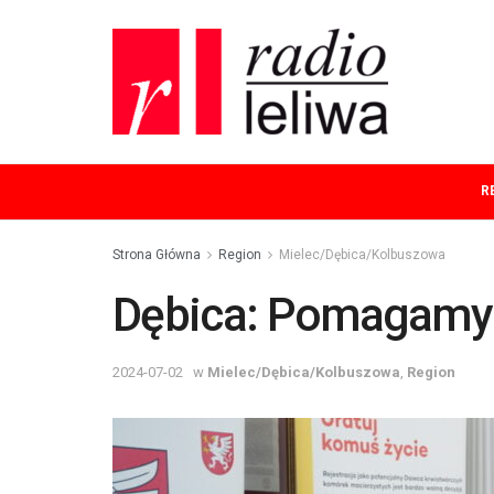
R
Strona Główna
Region
Mielec/Dębica/Kolbuszowa
Dębica: Pomagamy 
2024-07-02
w
Mielec/Dębica/Kolbuszowa
,
Region