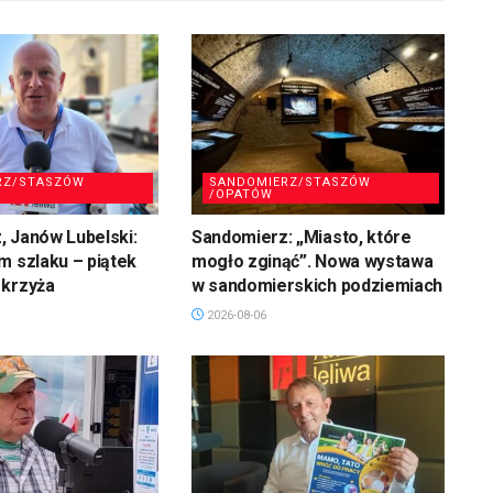
RZ/STASZÓW
SANDOMIERZ/STASZÓW
/OPATÓW
 Janów Lubelski:
Sandomierz: „Miasto, które
m szlaku – piątek
mogło zginąć”. Nowa wystawa
 krzyża
w sandomierskich podziemiach
2026-08-06