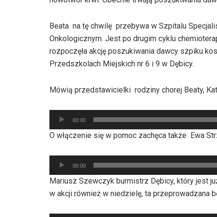
Beata na tę chwilę przebywa w Szpitalu Specja
Onkologicznym. Jest po drugim cyklu chemiotera
rozpoczęła akcję poszukiwania dawcy szpiku kost
Przedszkolach Miejskich nr 6 i 9 w Dębicy.
Mówią przedstawicielki rodziny chorej Beaty, Kat
Odtwarzacz
00:00
plików
O włączenie się w pomoc zachęca także Ewa Str
dźwiękowych
Odtwarzacz
00:00
plików
Mariusz Szewczyk burmistrz Dębicy, który jest j
dźwiękowych
w akcji również w niedzielę, ta przeprowadzana 