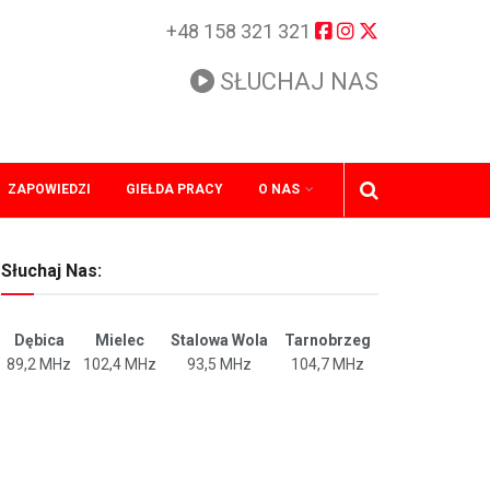
+48 158 321 321
SŁUCHAJ NAS
ZAPOWIEDZI
GIEŁDA PRACY
O NAS
Słuchaj Nas:
Dębica
Mielec
Stalowa Wola
Tarnobrzeg
89,2 MHz
102,4 MHz
93,5 MHz
104,7 MHz