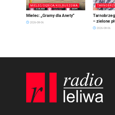
MIELEC/DĘBICA/KOLBUSZOWA
TARNOBRZ
Mielec: „Gramy dla Anety”
Tarnobrzeg.
– zielone p
2026-08-06
2026-08-06