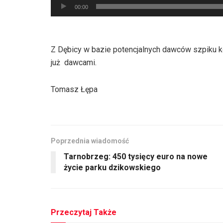
Odtwarzacz
00:00
plików
dźwiękowych
Z Dębicy w bazie potencjalnych dawców szpiku ko
już dawcami.
Tomasz Łępa
Poprzednia wiadomość
Tarnobrzeg: 450 tysięcy euro na nowe
życie parku dzikowskiego
Przeczytaj Także