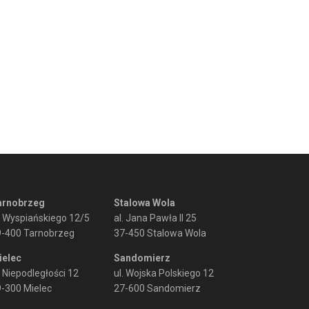
arnobrzeg
Stalowa Wola
. Wyspiańskiego 12/5
al. Jana Pawła II 25
9-400 Tarnobrzeg
37-450 Stalowa Wola
ielec
Sandomierz
. Niepodległości 12
ul. Wojska Polskiego 12
-300 Mielec
27-600 Sandomierz