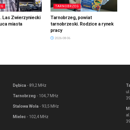
EG
TARNOBRZEG
 Las Zwierzyniecki
Tarnobrzeg, powiat
łuca miasta
tarnobrzeski. Rodzice a rynek
pracy
2026-08-06
Dębica
- 89,2 MHz
T
ul
Tarnobrzeg
- 104,7 MHz
3
Stalowa Wola
- 93,5 MHz
M
al
Mielec
- 102,4 MHz
39