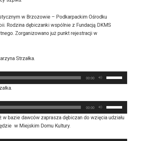
listycznym w Brzozowie – Podkarpackim Ośrodku
pii. Rodzina dębiczanki wspólnie z Fundacją DKMS
nego. Zorganizowano już punkt rejestracji w
arzyna Strzałka.
Używaj
00:00
strzałek
załka.
do
góry
Używaj
oraz
00:00
strzałek
do
uż w bazie dawców zaprasza dębiczan do wzięcia udziału
do
dołu
będzie w Miejskim Domu Kultury.
góry
aby
oraz
zwiększyć