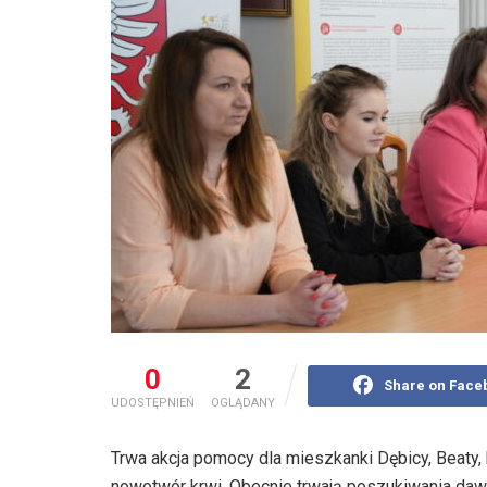
0
2
Share on Face
UDOSTĘPNIEŃ
OGLĄDANY
Trwa akcja pomocy dla mieszkanki Dębicy, Beaty, 
nowotwór krwi. Obecnie trwają poszukiwania daw