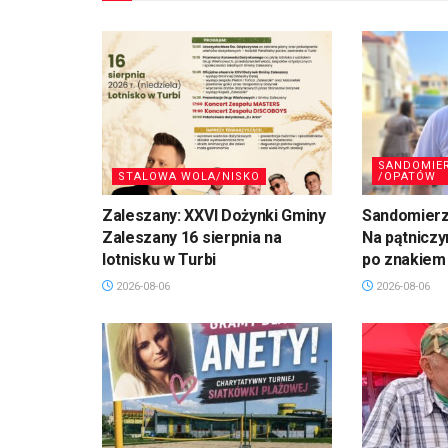
SANDOMIE
STALOWA WOLA/NISKO
/OPATÓW
Zaleszany: XXVI Dożynki Gminy
Sandomierz,
Zaleszany 16 sierpnia na
Na pątniczy
lotnisku w Turbi
po znakiem
2026-08-06
2026-08-06