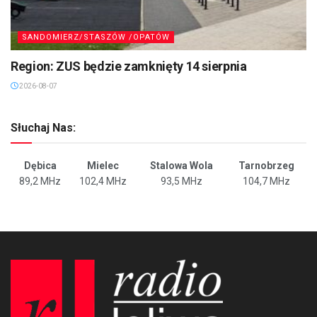
SANDOMIERZ/STASZÓW /OPATÓW
Region: ZUS będzie zamknięty 14 sierpnia
2026-08-07
Słuchaj Nas:
Dębica
Mielec
Stalowa Wola
Tarnobrzeg
89,2 MHz
102,4 MHz
93,5 MHz
104,7 MHz