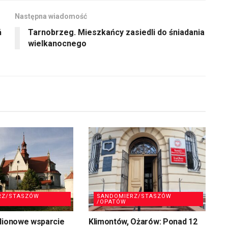
Następna wiadomość
ń
Tarnobrzeg. Mieszkańcy zasiedli do śniadania
wielkanocnego
RZ/STASZÓW
SANDOMIERZ/STASZÓW
/OPATÓW
ilionowe wsparcie
Klimontów, Ożarów: Ponad 12