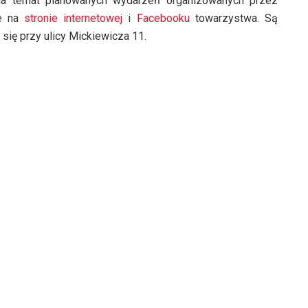
 na temat planowanych wydarzeń organizowanych przez
góry
ne na
stronie internetowej
i
Facebooku
towarzystwa. Są
oraz
się przy ulicy Mickiewicza 11.
do
dołu
aby
zwiększyć
lub
zmniejszyć
głośność.