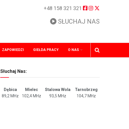
+48 158 321 321
SŁUCHAJ NAS
ZAPOWIEDZI
GIEŁDA PRACY
O NAS
Słuchaj Nas:
Dębica
Mielec
Stalowa Wola
Tarnobrzeg
89,2 MHz
102,4 MHz
93,5 MHz
104,7 MHz