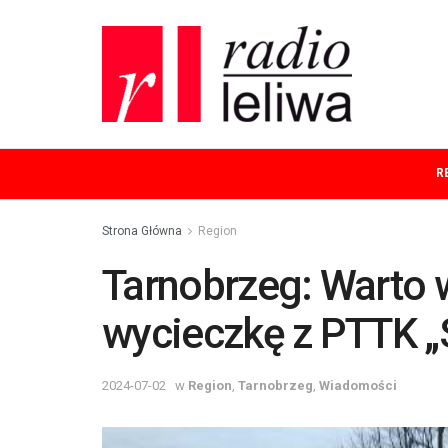
R
Strona Główna
Region
Tarnobrzeg: Warto w
wycieczkę z PTTK „
2024-07-02
w
Region
,
Tarnobrzeg
,
Wiadomości