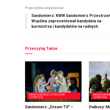
Poprzednia wiadomość
Sandomierz: KWW Sandomierz Przestrze
Wspólna zaprezentował kandydata na
burmistrza i kandydatów na radnych.
Przeczytaj Także
SANDOMIERZ/STASZÓW
SANDOMIE
/OPATÓW
/OPATÓW
Sandomierz: „Dream TV” –
Dwikozy: M