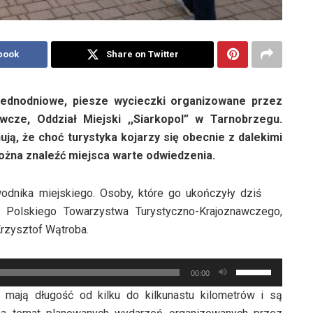
book
Share on Twitter
ednodniowe, piesze wycieczki organizowane przez
cze, Oddział Miejski ,,Siarkopol” w Tarnobrzegu.
ą, że choć turystyka kojarzy się obecnie z dalekimi
można znaleźć miejsca warte odwiedzenia.
odnika miejskiego. Osoby, które go ukończyły dziś
Polskiego Towarzystwa Turystyczno-Krajoznawczego,
Krzysztof Wątroba.
Używaj
00:00
strzałek
 mają długość od kilku do kilkunastu kilometrów i są
do