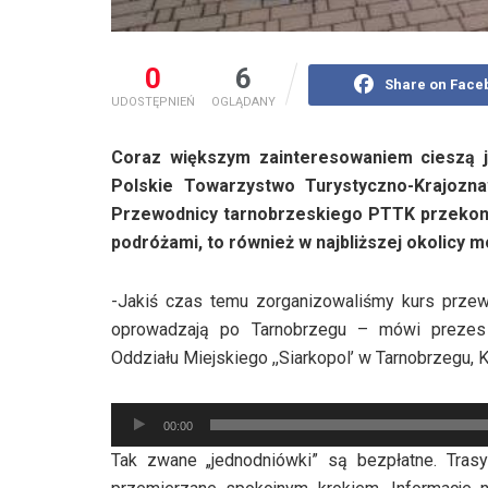
0
6
Share on Face
UDOSTĘPNIEŃ
OGLĄDANY
Coraz większym zainteresowaniem cieszą j
Polskie Towarzystwo Turystyczno-Krajoznaw
Przewodnicy tarnobrzeskiego PTTK przekonuj
podróżami, to również w najbliższej okolicy 
-Jakiś czas temu zorganizowaliśmy kurs przew
oprowadzają po Tarnobrzegu – mówi prezes 
Oddziału Miejskiego ,,Siarkopol’ w Tarnobrzegu, 
Odtwarzacz
00:00
plików
Tak zwane „jednodniówki” są bezpłatne. Trasy
dźwiękowych