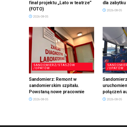
finał projektu „Lato w teatrze”
dla zabytku
(FOTO)
2026-08-05
2026-08-05
SANDOMIERZ/STASZÓW
SANDOMIE
/OPATÓW
/OPATÓW
Sandomierz: Remont w
Sandomierz:
sandomierskim szpitalu.
uruchomien
Powstaną nowe pracownie
połączeń a
2026-08-05
2026-08-05