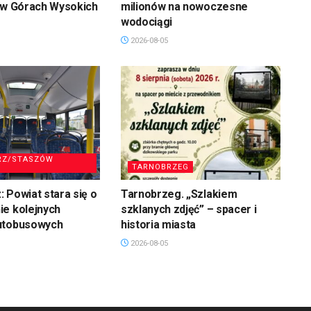
 w Górach Wysokich
milionów na nowoczesne
wodociągi
2026-08-05
RZ/STASZÓW
TARNOBRZEG
 Powiat stara się o
Tarnobrzeg. „Szlakiem
ie kolejnych
szklanych zdjęć” – spacer i
utobusowych
historia miasta
2026-08-05