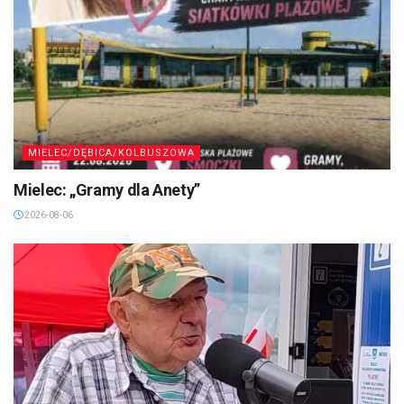
MIELEC/DĘBICA/KOLBUSZOWA
Mielec: „Gramy dla Anety”
2026-08-06