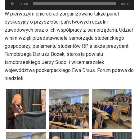
Odtwarzacz
00:00
00:00
plików
W pierwszym dniu obrad zorganizowano także panel
dźwiękowych
dyskusyjny o przyszłości państwowych uczelni
zawodowych oraz o ich współpracy z samorządami. Udział
w nim wzięli przedstawiciele samorządu studenckiego
gospodarzy, parlamentu studentów RP a także prezydent
Tarnobrzega Dariusz Bożek, starosta powiatu
tarnobrzeskiego Jerzy Sudoł i wicemarszałek
województwa podkarpackiego Ewa Draus. Forum potrwa do
niedzieli.