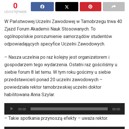
0
UDOSTĘPNIEŃ
W Państwowej Uczelni Zawodowej w Tarnobrzegu trwa 40
Zjazd Forum Akademii Nauk Stosowanych. To
ogólnopolskie porozumienie samorządów studentów
odpowiadających specyfice Uczelni Zawodowych.
– Nasza uczelnia po raz kolejny jest organizatorem i
gospodarzem tego wydarzenia. Ostatni raz gościliśmy u
siebie forum 8 lat temu. W tym roku gościmy u siebie
przedstawicieli ponad 20 uczelni zawodowych –
powiedziała rektor tarnobrzeskiej uczelni doktor
habilitowana Anna Szylar.
Odtwarzacz
00:00
00:00
plików
– Takie spotkania przynoszą efekty – uważa rektor.
dźwiękowych