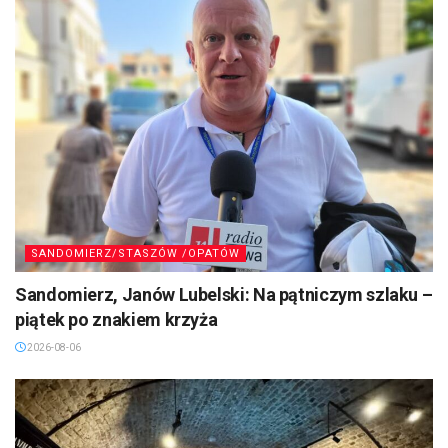
SANDOMIERZ/STASZÓW /OPATÓW
Sandomierz, Janów Lubelski: Na pątniczym szlaku –
piątek po znakiem krzyża
2026-08-06