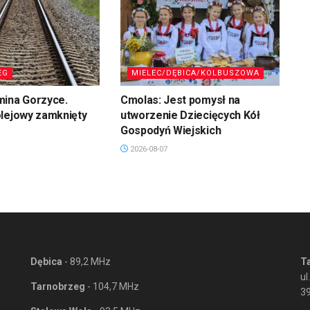
EG
MIELEC/DĘBICA/KOLBUSZOWA
mina Gorzyce.
Cmolas: Jest pomysł na
olejowy zamknięty
utworzenie Dziecięcych Kół
Gospodyń Wiejskich
2026-08-07
Dębica
- 89,2 MHz
T
ul
Tarnobrzeg
- 104,7 MHz
3