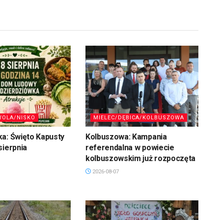
WOLA/NISKO
MIELEC/DĘBICA/KOLBUSZOWA
a: Święto Kapusty
Kolbuszowa: Kampania
sierpnia
referendalna w powiecie
kolbuszowskim już rozpoczęta
2026-08-07