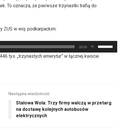
ek. To oznacza, że pierwsze trzynastki trafią do
y ZUS w woj. podkarpackim:
Używaj
00:00
strzałek
46 tys. „trzynastych emerytur” w łącznej kwocie
do
góry
oraz
do
dołu
Następna wiadomość
aby
Stalowa Wola: Trzy firmy walczą w przetarg
zwiększyć
na dostawę kolejnych autobusów
lub
elektrycznych
zmniejszyć
głośność.