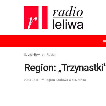
R
Strona Główna
Region
Region: „Trzynastki
2024-07-02
w
Region
,
Stalowa Wola/Nisko