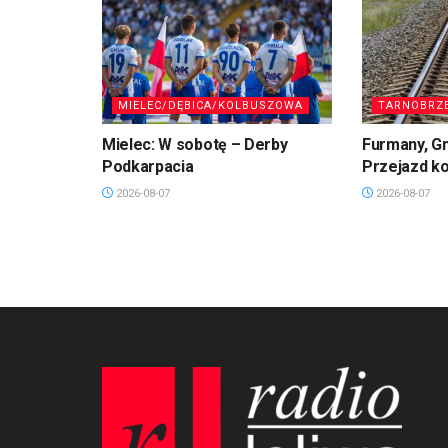
MIELEC/DĘBICA/KOLBUSZOWA
TARNOBRZ
Mielec: W sobotę – Derby
Furmany, G
Podkarpacia
Przejazd k
2026-08-07
2026-08-07