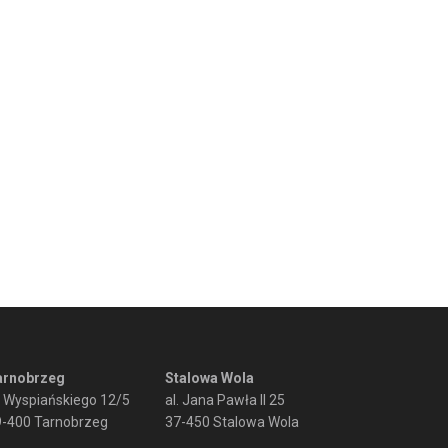
arnobrzeg
Stalowa Wola
. Wyspiańskiego 12/5
al. Jana Pawła II 25
9-400 Tarnobrzeg
37-450 Stalowa Wola