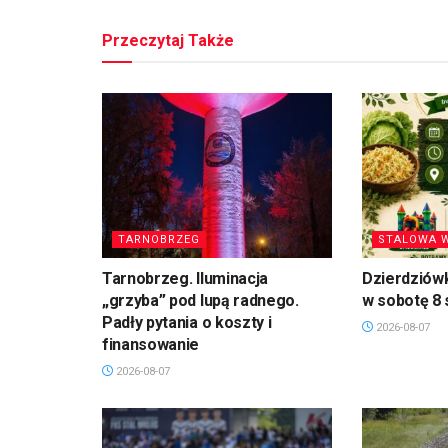
Przeczytaj Także
TARNOBRZEG
STALOWA 
Tarnobrzeg. Iluminacja
Dzierdziówk
„grzyba” pod lupą radnego.
w sobotę 8 
Padły pytania o koszty i
2026-08-07
finansowanie
2026-08-07