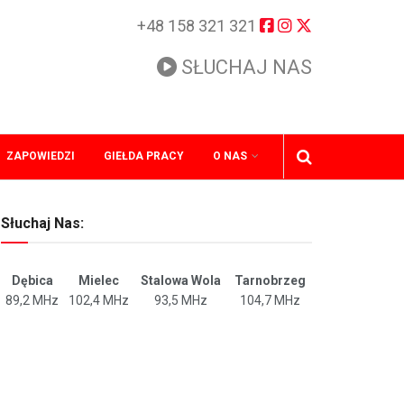
+48 158 321 321
SŁUCHAJ NAS
ZAPOWIEDZI
GIEŁDA PRACY
O NAS
Słuchaj Nas:
Dębica
Mielec
Stalowa Wola
Tarnobrzeg
89,2 MHz
102,4 MHz
93,5 MHz
104,7 MHz