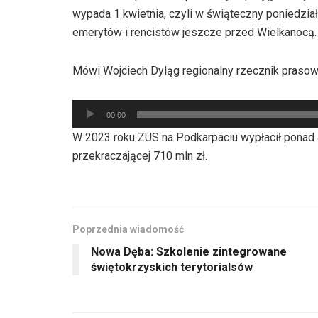
wypada 1 kwietnia, czyli w świąteczny poniedział
emerytów i rencistów jeszcze przed Wielkanocą.
Mówi Wojciech Dyląg regionalny rzecznik prasow
Odtwarzacz
00:00
plików
W 2023 roku ZUS na Podkarpaciu wypłacił ponad 4
dźwiękowych
przekraczającej 710 mln zł.
Poprzednia wiadomość
Nowa Dęba: Szkolenie zintegrowane
świętokrzyskich terytorialsów