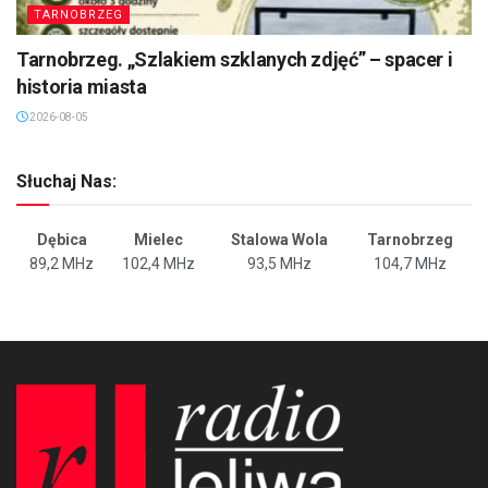
TARNOBRZEG
Tarnobrzeg. „Szlakiem szklanych zdjęć” – spacer i
historia miasta
2026-08-05
Słuchaj Nas:
Dębica
Mielec
Stalowa Wola
Tarnobrzeg
89,2 MHz
102,4 MHz
93,5 MHz
104,7 MHz