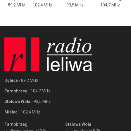
89,2 MHz
102,4 MHz
93,5 MHz
104,7 MHz
Dębica
- 89,2 MHz
Tarnobrzeg
- 104,7 MHz
Stalowa Wola
- 93,5 MHz
Mielec
- 102,4 MHz
Tarnobrzeg
Stalowa Wola
ul. Wyspiańskiego 12/5
al. Jana Pawła II 25