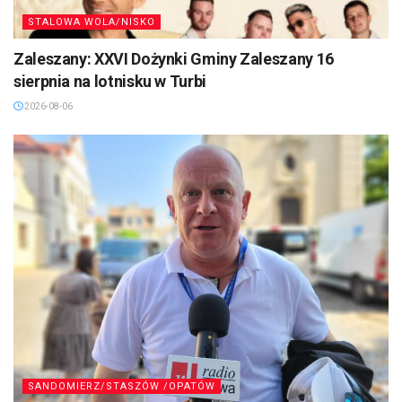
STALOWA WOLA/NISKO
Zaleszany: XXVI Dożynki Gminy Zaleszany 16
sierpnia na lotnisku w Turbi
2026-08-06
SANDOMIERZ/STASZÓW /OPATÓW