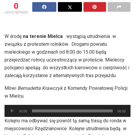
0
UDOSTĘPNIEŃ
W środę
na terenie Mielca
wystąpią utrudnienia w
związku z protestem rolników. Drogami powiatu
mieleckiego w godzinach od 8.00 do 15.00 będą
przejeżdżać rolnicy uczestniczący w proteście. Mieleccy
policjanci apelują do wszystkich kierowców o cierpliwość i
zalecają korzystanie z alternatywnych tras przejazdu.
Mówi
Bernadetta Krawczyk
z Komendy Powiatowej Policji
w Mielcu.
Odtwarzacz
00:00
00:00
plików
Kolejno ma odbywać się powrót tą samą trasą do ronda w
dźwiękowych
miejscowości Rzędzianowice. Kolejne utrudnienia będą w