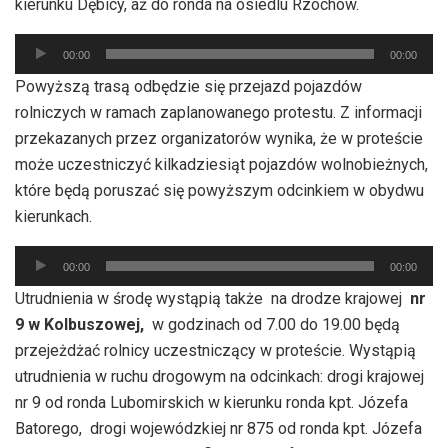
kierunku Dębicy, aż do ronda na osiedlu Rzochów.
Odtwarzacz
00:00
00:00
plików
Powyższą trasą odbędzie się przejazd pojazdów
dźwiękowych
rolniczych w ramach zaplanowanego protestu. Z informacji
przekazanych przez organizatorów wynika, że w proteście
może uczestniczyć kilkadziesiąt pojazdów wolnobieżnych,
które będą poruszać się powyższym odcinkiem w obydwu
kierunkach.
Odtwarzacz
00:00
00:00
plików
Utrudnienia w środę wystąpią także na drodze krajowej
nr
dźwiękowych
9 w Kolbuszowej,
w godzinach od 7.00 do 19.00 będą
przejeżdżać rolnicy uczestniczący w proteście. Wystąpią
utrudnienia w ruchu drogowym na odcinkach: drogi krajowej
nr 9 od ronda Lubomirskich w kierunku ronda kpt. Józefa
Batorego, drogi wojewódzkiej nr 875 od ronda kpt. Józefa