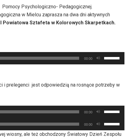
ni Pomocy Psychologiczno- Pedagogicznej.
agogiczna w Mielcu zaprasza na dwa dni aktywnych
e
I Powiatowa Sztafeta w Kolorowych Skarpetkach.
Używaj
00:00
strzałek
do
góry
ści i prelegenci jest odpowiedzią na rosnące potrzeby w
oraz
do
dołu
Używaj
aby
00:00
strzałek
zwiększyć
Używaj
00:00
do
lub
strzałek
góry
owej wiosny, ale też obchodzony Światowy Dzień Zespołu
zmniejszyć
do