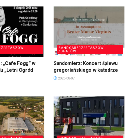
RZ/STASZÓW
SANDOMIERZ/STASZÓW
/OPATÓW
: „Cafe Fogg” w
Sandomierz: Koncert śpiewu
u „Letni Ogród
gregoriańskiego w katedrze
2026-08-07