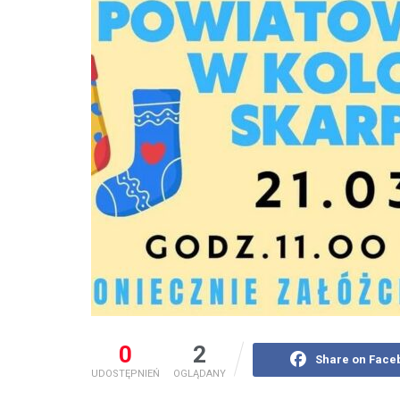
0
2
Share on Face
UDOSTĘPNIEŃ
OGLĄDANY