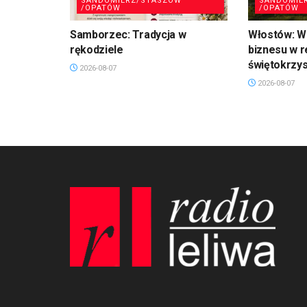
SANDOMIERZ/STASZÓW
SANDOMIE
/OPATÓW
/OPATÓW
Samborzec: Tradycja w
Włostów: Wi
rękodziele
biznesu w r
świętokrzy
2026-08-07
2026-08-07