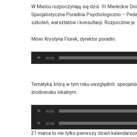
W Mielcu rozpoczynają się dziś III Mieleckie D
Specjalistyczna Poradnia Psychologiczno – Ped
szkoleń, warsztatów i konsultacji. Rozpocznie j
Mówi Krystyna Florek, dyrektor poradni.
Odtwarzacz
00:00
plików
dźwiękowych
Tematyka, którą w tym roku uwzględnili specjali
środowisku lokalnym.
Odtwarzacz
00:00
plików
Odtwarzacz
dźwiękowych
00:00
plików
21 marca to nie tylko pierwszy dzień kalendarz
dźwiękowych