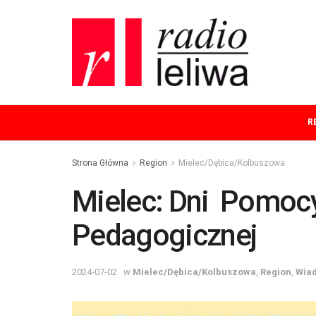
R
Strona Główna
Region
Mielec/Dębica/Kolbuszowa
Mielec: Dni Pomoc
Pedagogicznej
2024-07-02
w
Mielec/Dębica/Kolbuszowa
,
Region
,
Wia