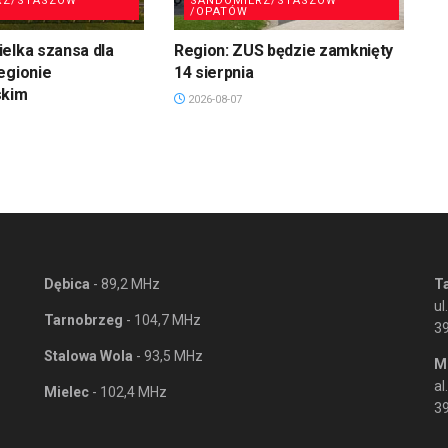
RZ/STASZÓW
SANDOMIERZ/STASZÓW
/OPATÓW
elka szansa dla
Region: ZUS będzie zamknięty
egionie
14 sierpnia
skim
2026-08-07
Dębica
- 89,2 MHz
T
ul
Tarnobrzeg
- 104,7 MHz
3
Stalowa Wola
- 93,5 MHz
M
al
Mielec
- 102,4 MHz
39