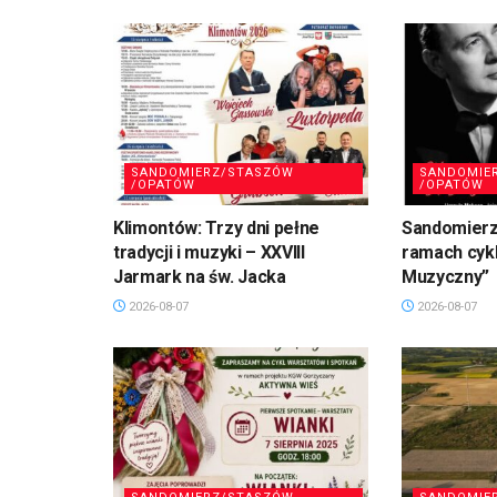
SANDOMIERZ/STASZÓW
SANDOMIE
/OPATÓW
/OPATÓW
Klimontów: Trzy dni pełne
Sandomierz
tradycji i muzyki – XXVIII
ramach cykl
Jarmark na św. Jacka
Muzyczny”
2026-08-07
2026-08-07