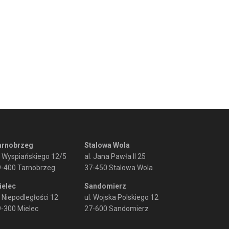
arnobrzeg
Stalowa Wola
. Wyspiańskiego 12/5
al. Jana Pawła II 25
9-400 Tarnobrzeg
37-450 Stalowa Wola
ielec
Sandomierz
. Niepodległości 12
ul. Wojska Polskiego 12
-300 Mielec
27-600 Sandomierz