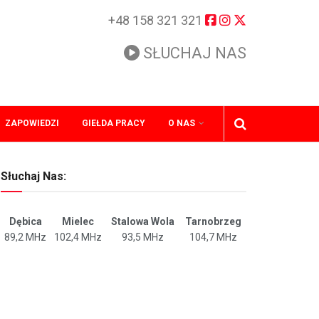
+48 158 321 321
SŁUCHAJ NAS
ZAPOWIEDZI
GIEŁDA PRACY
O NAS
Słuchaj Nas:
Dębica
Mielec
Stalowa Wola
Tarnobrzeg
89,2 MHz
102,4 MHz
93,5 MHz
104,7 MHz