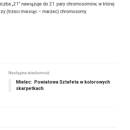
oraz
iczba „21” nawiązuje do 21. pary chromosomów, w której
głośność.
góry
do
zy (trzeci miesiąc – marzec) chromosomy.
oraz
dołu
do
aby
dołu
zwiększyć
aby
lub
zwiększyć
zmniejszyć
lub
głośność.
zmniejszyć
głośność.
Następna wiadomość
Mielec: Powiatowa Sztafeta w kolorowych
skarpetkach