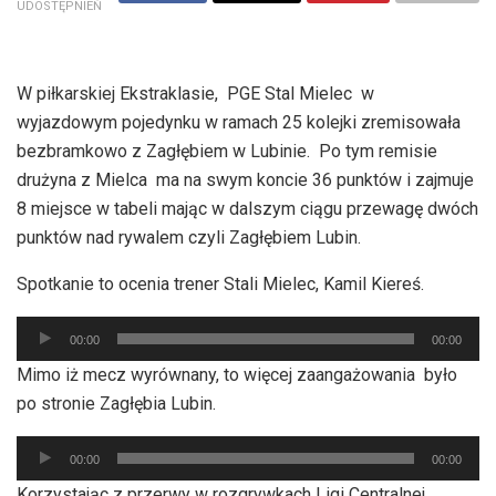
UDOSTĘPNIEŃ
W piłkarskiej Ekstraklasie, PGE Stal Mielec w
wyjazdowym pojedynku w ramach 25 kolejki zremisowała
bezbramkowo z Zagłębiem w Lubinie. Po tym remisie
drużyna z Mielca ma na swym koncie 36 punktów i zajmuje
8 miejsce w tabeli mając w dalszym ciągu przewagę dwóch
punktów nad rywalem czyli Zagłębiem Lubin.
Spotkanie to ocenia trener Stali Mielec, Kamil Kiereś.
Odtwarzacz
00:00
00:00
plików
Mimo iż mecz wyrównany, to więcej zaangażowania było
dźwiękowych
po stronie Zagłębia Lubin.
Odtwarzacz
00:00
00:00
plików
Korzystając z przerwy w rozgrywkach Ligi Centralnej