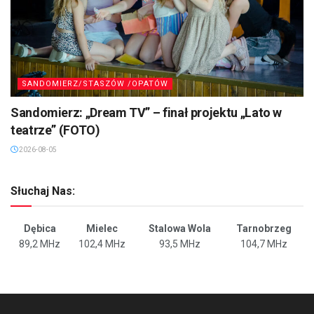
SANDOMIERZ/STASZÓW /OPATÓW
Sandomierz: „Dream TV” – finał projektu „Lato w
teatrze” (FOTO)
2026-08-05
Słuchaj Nas:
Dębica
Mielec
Stalowa Wola
Tarnobrzeg
89,2 MHz
102,4 MHz
93,5 MHz
104,7 MHz