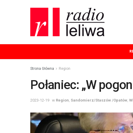
R
Strona Główna
Region
Połaniec: „W pogon
2023-12-19
w
Region
,
Sandomierz/Staszów /Opatów
,
W