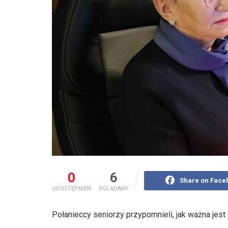
0
6
Share on Face
UDOSTĘPNIEŃ
OGLĄDANY
Połanieccy seniorzy przypomnieli, jak ważna jest 