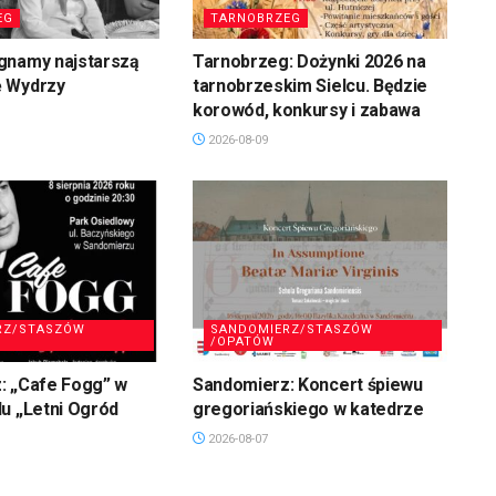
EG
TARNOBRZEG
gnamy najstarszą
Tarnobrzeg: Dożynki 2026 na
 Wydrzy
tarnobrzeskim Sielcu. Będzie
korowód, konkursy i zabawa
2026-08-09
RZ/STASZÓW
SANDOMIERZ/STASZÓW
/OPATÓW
: „Cafe Fogg” w
Sandomierz: Koncert śpiewu
u „Letni Ogród
gregoriańskiego w katedrze
2026-08-07