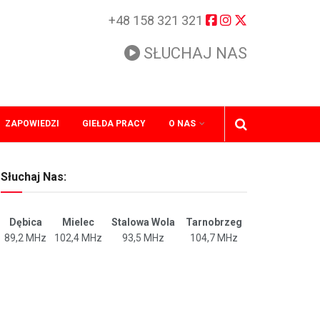
+48 158 321 321
SŁUCHAJ NAS
ZAPOWIEDZI
GIEŁDA PRACY
O NAS
Słuchaj Nas:
Dębica
Mielec
Stalowa Wola
Tarnobrzeg
89,2 MHz
102,4 MHz
93,5 MHz
104,7 MHz