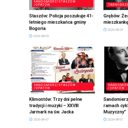
SANDOMIERZ/STASZÓW
/OPATÓW
TARNOBRZ
Staszów: Policja poszukuje 41-
Grębów: Że
letniego mieszkańca gminy
mieszkankę
Bogoria
2026-08-09
2026-08-09
SANDOMIERZ/STASZÓW
SANDOMIE
/OPATÓW
/OPATÓW
Klimontów: Trzy dni pełne
Sandomierz
tradycji i muzyki – XXVIII
ramach cykl
Jarmark na św. Jacka
Muzyczny”
2026-08-07
2026-08-07