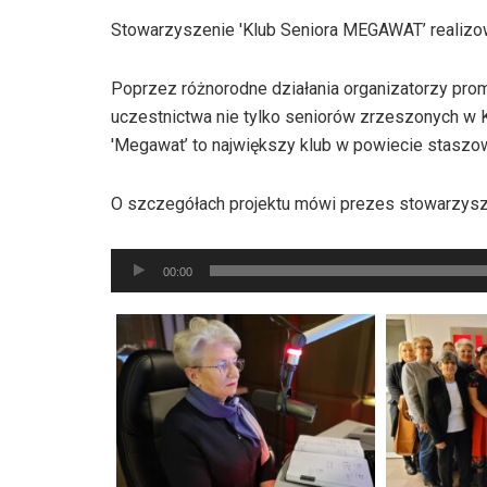
Stowarzyszenie 'Klub Seniora MEGAWAT’ realizow
Poprzez różnorodne działania organizatorzy prom
uczestnictwa nie tylko seniorów zrzeszonych w K
'Megawat’ to największy klub w powiecie staszo
O szczegółach projektu mówi prezes stowarzysz
Odtwarzacz
00:00
plików
dźwiękowych