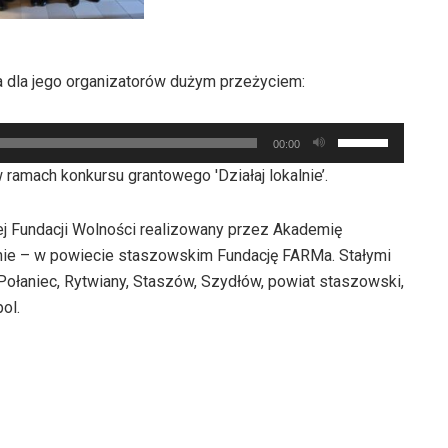
zwiększyć
lub
zmniejszyć
głośność.
ła dla jego organizatorów dużym przeżyciem:
Używaj
00:00
strzałek
 ramach konkursu grantowego 'Działaj lokalnie’.
do
góry
ej Fundacji Wolności realizowany przez Akademię
oraz
alnie – w powiecie staszowskim Fundację FARMa. Stałymi
do
 Połaniec, Rytwiany, Staszów, Szydłów, powiat staszowski,
dołu
ol.
aby
zwiększyć
lub
zmniejszyć
głośność.