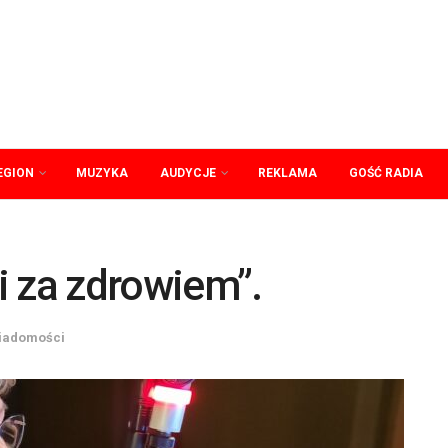
EGION
MUZYKA
AUDYCJE
REKLAMA
GOŚĆ RADIA
i za zdrowiem”.
iadomości