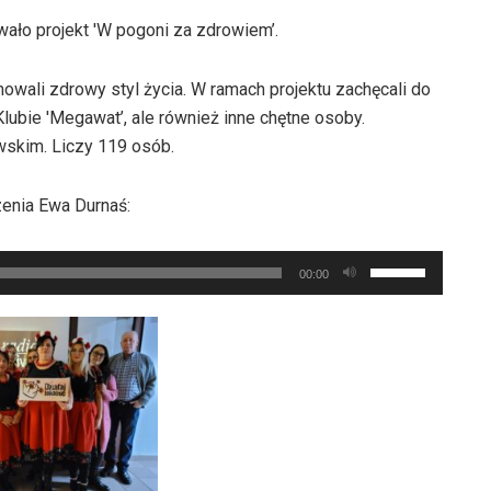
ało projekt 'W pogoni za zdrowiem’.
owali zdrowy styl życia. W ramach projektu zachęcali do
lubie 'Megawat’, ale również inne chętne osoby.
wskim. Liczy 119 osób.
enia Ewa Durnaś:
Używaj
00:00
strzałek
do
góry
oraz
do
dołu
aby