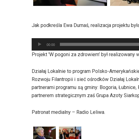
Jak podkreśla Ewa Durnaś, realizacja projektu by
Odtwarzacz
00:00
plików
Projekt 'W pogoni za zdrowiem’ był realizowany w
dźwiękowych
Działaj Lokalnie to program Polsko-Amerykański
Rozwoju Filantropii i sieć ośrodków Działaj Lok
partnerami programu są gminy: Bogoria, Łubnice,
partnerem strategicznym zaś Grupa Azoty Siarkop
Patronat medialny – Radio Leliwa.