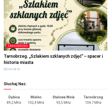
TARNOBRZEG
Tarnobrzeg. „Szlakiem szklanych zdjęć” – spacer i
historia miasta
2026-08-05
Słuchaj Nas:
Dębica
Mielec
Stalowa Wola
Tarnobrzeg
89,2 MHz
102,4 MHz
93,5 MHz
104,7 MHz