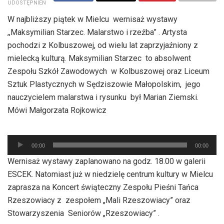
UDOSTĘPNIEŃ
W najbliższy piątek w Mielcu wernisaż wystawy
,,Maksymilian Starzec. Malarstwo i rzeźba” . Artysta
pochodzi z Kolbuszowej, od wielu lat zaprzyjaźniony z
mielecką kulturą. Maksymilian Starzec to absolwent
Zespołu Szkół Zawodowych w Kolbuszowej oraz Liceum
Sztuk Plastycznych w Sędziszowie Małopolskim, jego
nauczycielem malarstwa i rysunku był Marian Ziemski.
Mówi Małgorzata Rojkowicz
Odtwarzacz
00:00
00:00
plików
Wernisaż wystawy zaplanowano na godz. 18.00 w galerii
dźwiękowych
ESCEK. Natomiast już w niedzielę centrum kultury w Mielcu
zaprasza na Koncert świąteczny Zespołu Pieśni Tańca
Rzeszowiacy z zespołem „Mali Rzeszowiacy” oraz
Stowarzyszenia Seniorów „Rzeszowiacy” .