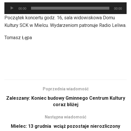
Odtwarzacz
00:00
00:00
plików
Początek koncertu godz. 16, sala widowiskowa Domu
dźwiękowych
Kultury SCK w Mielcu. Wydarzeniom patronuje Radio Leliwa.
Tomasz Łępa
Poprzednia wiadomość
Zaleszany: Koniec budowy Gminnego Centrum Kultury
coraz bliżej
Następna wiadomość
Mielec: 13 grudnia wciąż pozostaje nierozliczony