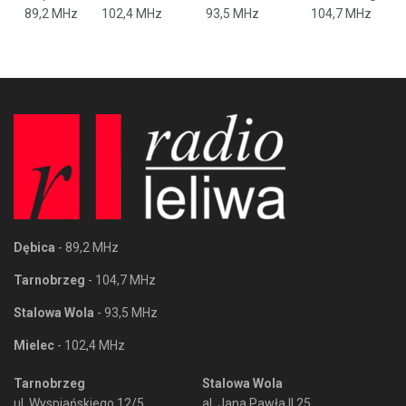
89,2 MHz
102,4 MHz
93,5 MHz
104,7 MHz
Dębica
- 89,2 MHz
Tarnobrzeg
- 104,7 MHz
Stalowa Wola
- 93,5 MHz
Mielec
- 102,4 MHz
Tarnobrzeg
Stalowa Wola
ul. Wyspiańskiego 12/5
al. Jana Pawła II 25